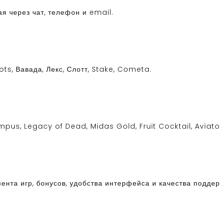
я через чат, телефон и email.
lots, Вавада, Лекс, Слотт, Stake, Cometa.
pus, Legacy of Dead, Midas Gold, Fruit Cocktail, Aviato
ента игр, бонусов, удобства интерфейса и качества поддер