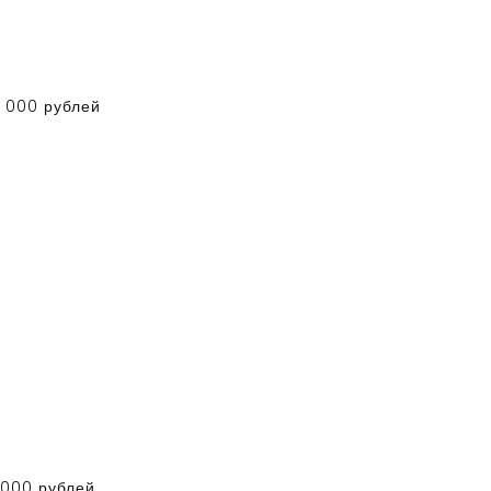
0 000 рублей
 000 рублей