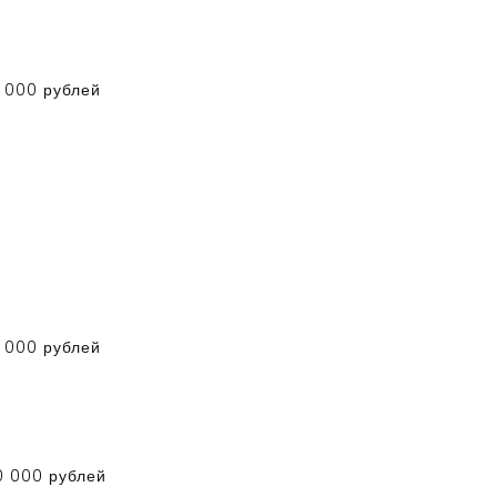
 000 рублей
 000 рублей
0 000 рублей