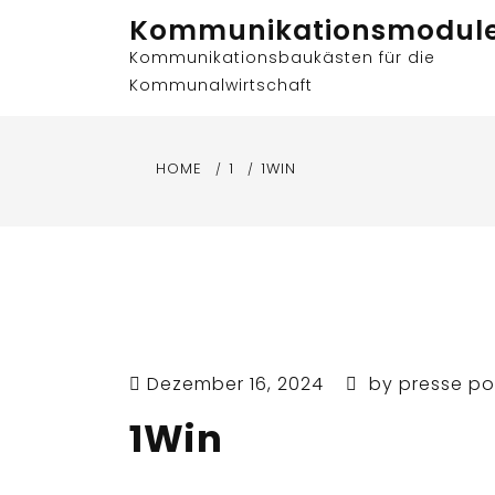
Skip
Kommunikationsmodul
to
Kommunikationsbaukästen für die
content
Kommunalwirtschaft
HOME
1
1WIN
Dezember 16, 2024
by
presse po
1Win