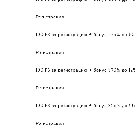
Регистрация
100 FS за регистрацию + бонус 275% до 60
Регистрация
100 FS за регистрацию + бонус 370% до 12
Регистрация
100 FS за регистрацию + бонус 325% до 95
Регистрация