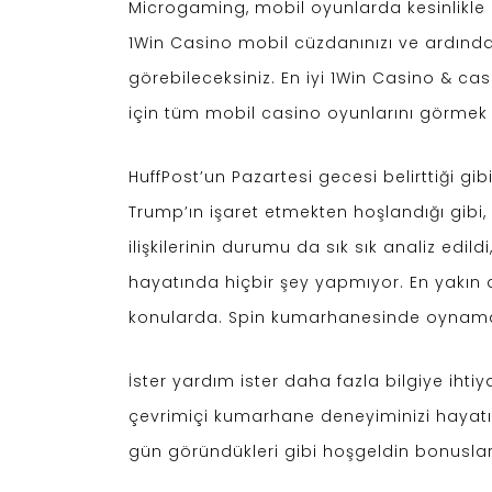
Microgaming, mobil oyunlarda kesinlikle 
1Win Casino mobil cüzdanınızı ve ardından
görebileceksiniz. En iyi 1Win Casino & cas
için tüm mobil casino oyunlarını görmek iç
HuffPost’un Pazartesi gecesi belirttiği g
Trump’ın işaret etmekten hoşlandığı gibi,
ilişkilerinin durumu da sık sık analiz ed
hayatında hiçbir şey yapmıyor. En yakın d
konularda. Spin kumarhanesinde oynamak,
İster yardım ister daha fazla bilgiye ihti
çevrimiçi kumarhane deneyiminizi hayatı
gün göründükleri gibi hoşgeldin bonusları