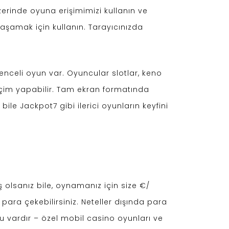
rinde oyuna erişimimizi kullanın ve
şamak için kullanın. Tarayıcınızda
enceli oyun var. Oyuncular slotlar, keno
seçim yapabilir. Tam ekran formatında
le Jackpot7 gibi ilerici oyunların keyfini
olsanız bile, oynamanız için size €/
 para çekebilirsiniz. Neteller dışında para
nu vardır – özel mobil casino oyunları ve