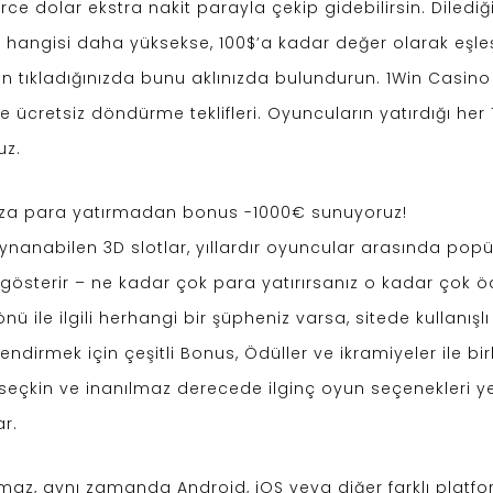
e dolar ekstra nakit parayla çekip gidebilirsin. Diledi
ı, hangisi daha yüksekse, 100$’a kadar değer olarak eşleşt
n tıkladığınızda bunu aklınızda bulundurun. 1Win Casino
ücretsiz döndürme teklifleri. Oyuncuların yatırdığı her
uz.
za para yatırmadan bonus -1000€ sunuyoruz!
nanabilen 3D slotlar, yıllardır oyuncular arasında popü
k gösterir – ne kadar çok para yatırırsanız o kadar çok ödü
 ile ilgili herhangi bir şüpheniz varsa, sitede kullanış
irmek için çeşitli Bonus, Ödüller ve ikramiyeler ile birli
n seçkin ve inanılmaz derecede ilginç oyun seçenekleri 
ar.
lmaz, aynı zamanda Android, iOS veya diğer farklı platfo