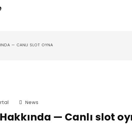
e
KINDA — CANLI SLOT OYNA
rtal
News
 Hakkında — Canlı slot o