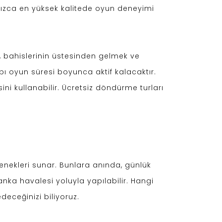
lnızca en yüksek kalitede oyun deneyimi
, bahislerinin üstesinden gelmek ve
bı oyun süresi boyunca aktif kalacaktır.
i kullanabilir. Ücretsiz döndürme turları
nekleri sunar. Bunlara anında, günlük
anka havalesi yoluyla yapılabilir. Hangi
eceğinizi biliyoruz.