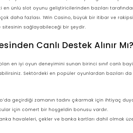
en ünlü slot oyunu geliştiricilerinden bazıları tarafından 
 çok daha fazlası. 1Win Casino, büyük bir itibar ve rakip
itesinin sağlayabileceği bir şeydir.
esinden Canlı Destek Alınır Mı
n en iyi oyun deneyimini sunan birinci sınıf canlı bayil
rabilirsiniz. Sektördeki en popüler oyunlardan bazıları d
’da geçirdiği zamanın tadını çıkarmak için ihtiyaç du
lar için cömert bir hoşgeldin bonusu vardır.
 banka havaleleri, çekler ve banka kartları dahil olmak 