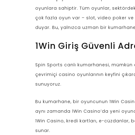
oyunlara sahiptir. Tüm oyunlar, sektördeki 
çok fazla oyun var – slot, video poker ve
duyar. Bu, yalnızca uzman bir kumarhane s
1Win Giriş Güvenli Adr
Spin Sports canlı kumarhanesi, mümkün ola
çevrimiçi casino oyunlarının keyfini çıka
sunuyoruz.
Bu kumarhane, bir oyuncunun 1Win Casino
aynı zamanda 1Win Casino’da yeni oyuncu
1Win Casino, kredi kartları, e-cüzdanlar,
sunar.