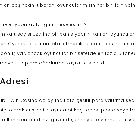
n en başından itibaren, oyuncularımızın her biri için ya
demeler yapmak bir gün meselesi mi?
kart sayısı üzerine bir bahis yapılır. Katılan oyuncular
lirler. Oyuncu oturumu iptal etmedikçe, canlı casino hesa
nüş var, ancak oyuncular bir seferde en fazla 5 tanesin
evcut toplam döndürme sayısı ile sınırlıdır.
 Adresi
i, 1Win Casino da oyunculara çeşitli para yatırma seçe
çi olarak erişilebilir, ayrıca birkaç tanesi posta veya b
kullanırken kendinizi güvende, emniyette ve mutlu hissed