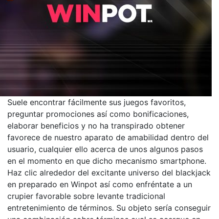
Suele encontrar fácilmente sus juegos favoritos,
preguntar promociones así­ como bonificaciones,
elaborar beneficios y no ha transpirado obtener
favorece de nuestro aparato de amabilidad dentro del
usuario, cualquier ello acerca de unos algunos pasos
en el momento en que dicho mecanismo smartphone.
Haz clic alrededor del excitante universo del blackjack
en preparado en Winpot así­ como enfréntate a un
crupier favorable sobre levante tradicional
entretenimiento de términos. Su objeto serí­a conseguir