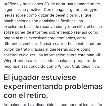
gráficos y posesiones 3D de notar una conmoción de
algún casino positivo. Con manga larga oriente gym
leerás sobre como gozar de beneficios igual que
planificaciones con comisiones flexibles, los
excelentes tasas de reconversión y retención, el hecho
sobre poner de informes sobre tiempo real así­ como
pagos al mes excesivamente confiables, entre
diferentes ventajas. Nuestro casino tiene habilitado un
botón de trato gracias al que leerás sobre como
solicitar cualquier una información sobre este plan VIP.
Winpot brinda a sus usuarios cualquier proyecto de
recompensas conocido como Winpot Club deportivo.
El jugador estuviese
experimentando problemas
con el retiro.
Actualmente, hay disponible ningún bono ni legislación