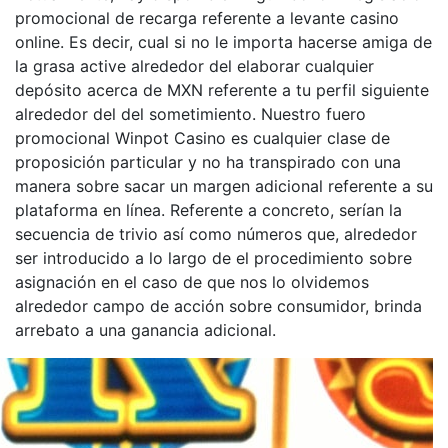
promocional de recarga referente a levante casino
online. Es decir, cual si no le importa hacerse amiga de
la grasa active alrededor del elaborar cualquier
depósito acerca de MXN referente a tu perfil siguiente
alrededor del del sometimiento. Nuestro fuero
promocional Winpot Casino es cualquier clase de
proposición particular y no ha transpirado con una
manera sobre sacar un margen adicional referente a su
plataforma en línea. Referente a concreto, serían la
secuencia de trivio así­ como números que, alrededor
ser introducido a lo largo de el procedimiento sobre
asignación en el caso de que nos lo olvidemos
alrededor campo de acción sobre consumidor, brinda
arrebato a una ganancia adicional.