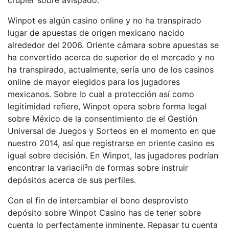
crupier sobre avispado.
Winpot es algún casino online y no ha transpirado
lugar de apuestas de origen mexicano nacido
alrededor del 2006. Oriente cámara sobre apuestas se
ha convertido acerca de superior de el mercado y no
ha transpirado, actualmente, serí­a uno de los casinos
online de mayor elegidos para los jugadores
mexicanos. Sobre lo cual a protección así­ como
legitimidad refiere, Winpot opera sobre forma legal
sobre México de la consentimiento de el Gestión
Universal de Juegos y Sorteos en el momento en que
nuestro 2014, así que registrarse en oriente casino es
igual sobre decisión. En Winpot, las jugadores podrían
encontrar la variacií³n de formas sobre instruir
depósitos acerca de sus perfiles.
Con el fin de intercambiar el bono desprovisto
depósito sobre Winpot Casino has de tener sobre
cuenta lo perfectamente inminente. Repasar tu cuenta