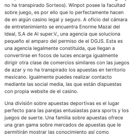
no ha transpirado Sorteos). Winpot posee la facultad
sobre juego, es por ello que lo perfectamente hacen
de en algún casino legal y seguro. A oficio del cámara
de entretenimiento se encuentra Enorme Mazal del
Ideal, S.A de Al super.V., una agencia que soluciona
pequeño el amparo del permiso de el DGJS. Esta es
una agencia legalmente constituida, que llegan a
convertirse en focos de luces encarga igualmente
dirigir otra clase de comercios similares con las juegos
de azar y no ha transpirado los apuestas en territorio
mexicano. Igualmente puedes realizar contacto
mediante las social media, las que están dispuestas
con propia website de el casino.
Una división sobre apuestas deportivas es el lugar
perfecto para las parejas entusiastas para sports y los
juegos de suerte. Una familia sobre apuestas ofrece
una gran gama sobre mercados de apuestas que le
permitirán mostrar las conocimiento así­ como