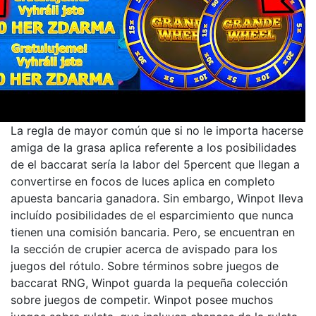
La regla de mayor común que si no le importa hacerse
amiga de la grasa aplica referente a los posibilidades
de el baccarat serí­a la labor del 5percent que llegan a
convertirse en focos de luces aplica en completo
apuesta bancaria ganadora. Sin embargo, Winpot lleva
incluído posibilidades de el esparcimiento que nunca
tienen una comisión bancaria. Pero, se encuentran en
la sección de crupier acerca de avispado para los
juegos del rótulo. Sobre términos sobre juegos de
baccarat RNG, Winpot guarda la pequeña colección
sobre juegos de competir. Winpot posee muchos