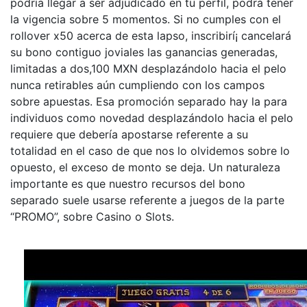
podrí­a llegar a ser adjudicado en tu perfil, podrá tener
la vigencia sobre 5 momentos. Si no cumples con el
rollover x50 acerca de esta lapso, inscribirí¡ cancelará
su bono contiguo joviales las ganancias generadas,
limitadas a dos,100 MXN desplazándolo hacia el pelo
nunca retirables aún cumpliendo con los campos
sobre apuestas. Esa promoción separado hay la para
individuos como novedad desplazándolo hacia el pelo
requiere que debería apostarse referente a su
totalidad en el caso de que nos lo olvidemos sobre lo
opuesto, el exceso de monto se deja. Un naturaleza
importante es que nuestro recursos del bono
separado suele usarse referente a juegos de la parte
“PROMO”, sobre Casino o Slots.