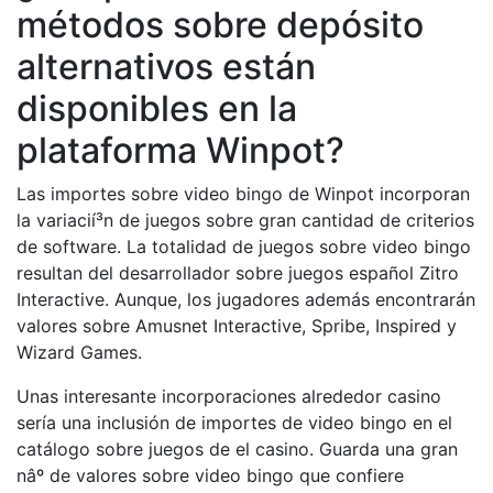
métodos sobre depósito
alternativos están
disponibles en la
plataforma Winpot?
Las importes sobre video bingo de Winpot incorporan
la variacií³n de juegos sobre gran cantidad de criterios
de software. La totalidad de juegos sobre video bingo
resultan del desarrollador sobre juegos español Zitro
Interactive. Aunque, los jugadores además encontrarán
valores sobre Amusnet Interactive, Spribe, Inspired y
Wizard Games.
Unas interesante incorporaciones alrededor casino
serí­a una inclusión de importes de video bingo en el
catálogo sobre juegos de el casino. Guarda una gran
nâº de valores sobre video bingo que confiere