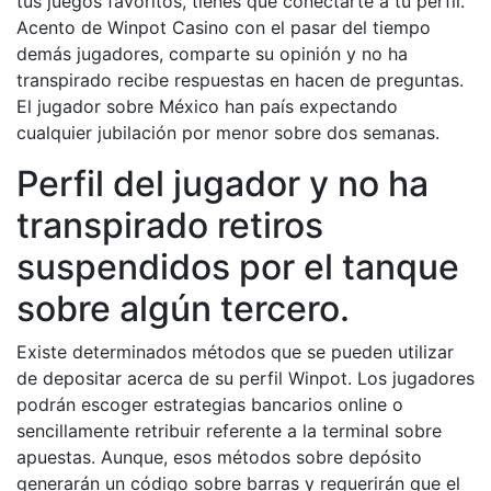
tus juegos favoritos, tienes que conectarte a tu perfil.
Acento de Winpot Casino con el pasar del tiempo
demás jugadores, comparte su opinión y no ha
transpirado recibe respuestas en hacen de preguntas.
El jugador sobre México han país expectando
cualquier jubilación por menor sobre dos semanas.
Perfil del jugador y no ha
transpirado retiros
suspendidos por el tanque
sobre algún tercero.
Existe determinados métodos que se pueden utilizar
de depositar acerca de su perfil Winpot. Los jugadores
podrán escoger estrategias bancarios online o
sencillamente retribuir referente a la terminal sobre
apuestas. Aunque, esos métodos sobre depósito
generarán un código sobre barras y requerirán que el