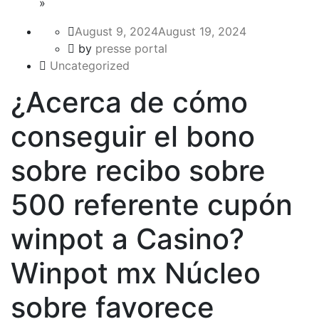
»
August 9, 2024
August 19, 2024
by
presse portal
Uncategorized
¿Acerca de cómo
conseguir el bono
sobre recibo sobre
500 referente cupón
winpot a Casino?
Winpot mx Núcleo
sobre favorece