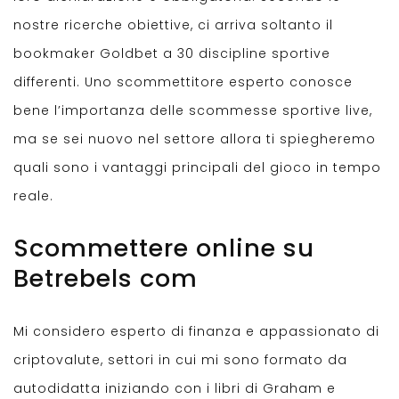
nostre ricerche obiettive, ci arriva soltanto il
bookmaker Goldbet a 30 discipline sportive
differenti. Uno scommettitore esperto conosce
bene l’importanza delle scommesse sportive live,
ma se sei nuovo nel settore allora ti spiegheremo
quali sono i vantaggi principali del gioco in tempo
reale.
Scommettere online su
Betrebels com
Mi considero esperto di finanza e appassionato di
criptovalute, settori in cui mi sono formato da
autodidatta iniziando con i libri di Graham e