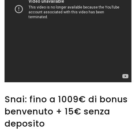
Snai: fino a 1009€ di bonus
benvenuto + 15€ senza
deposito