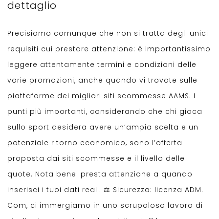
dettaglio
Precisiamo comunque che non si tratta degli unici
requisiti cui prestare attenzione: è importantissimo
leggere attentamente termini e condizioni delle
varie promozioni, anche quando vi trovate sulle
piattaforme dei migliori siti scommesse AAMS. I
punti più importanti, considerando che chi gioca
sullo sport desidera avere un’ampia scelta e un
potenziale ritorno economico, sono l’offerta
proposta dai siti scommesse e il livello delle
quote. Nota bene: presta attenzione a quando
inserisci i tuoi dati reali. ⚖️ Sicurezza: licenza ADM.
Com, ci immergiamo in uno scrupoloso lavoro di