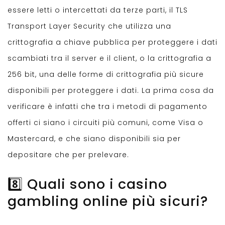
essere letti o intercettati da terze parti, il TLS
Transport Layer Security che utilizza una
crittografia a chiave pubblica per proteggere i dati
scambiati tra il server e il client, o la crittografia a
256 bit, una delle forme di crittografia più sicure
disponibili per proteggere i dati. La prima cosa da
verificare è infatti che tra i metodi di pagamento
offerti ci siano i circuiti più comuni, come Visa o
Mastercard, e che siano disponibili sia per
depositare che per prelevare.
8️⃣ Quali sono i casino
gambling online più sicuri?