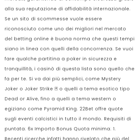
alla sua reputazione di affidabilità internazionale.
Se un sito di scommesse vuole essere
riconosciuto come uno dei migliori nel mercato
del betting online è buona norma che questi tempi
siano in linea con quelli della concorrenza. Se vuoi
fare qualche partitina a poker in sicurezza e
tranquillità, i casinò di questa lista sono quello che
fa per te. Si va dai più semplici, come Mystery
Joker o Joker Strike 🃏 o quelli a tema esotico tipo
Dead or Alive, fino a quelli a tema western o
egiziano come Pyramid King. 22Bet offre quote
sugli eventi calcistici in tutto il mondo. Requisiti di
puntata: 6x Importo Bonus Quota minima: 1.
Recenti ricerche infatti hanno rivelato che più del