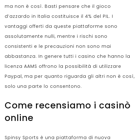
ma non è così. Basti pensare che il gioco
d’azzardo in Italia costituisce il 4% del PIL. I
vantaggi offerti da queste piattaforme sono
assolutamente nulli, mentre i rischi sono
consistenti e le precauzioni non sono mai
abbastanza. In genere tutti i casino che hanno la
licenza AAMS offrono la possibilità di utilizzare
Paypal, ma per quanto riguarda gli altri non è così,
solo una parte lo consentono.
Come recensiamo i casinò
online
Spinsy Sports è una piattaforma di nuova