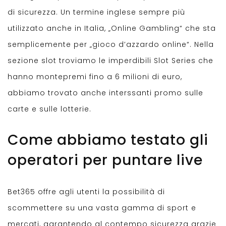
di sicurezza. Un termine inglese sempre più
utilizzato anche in Italia, „Online Gambling“ che sta
semplicemente per „gioco d’azzardo online“. Nella
sezione slot troviamo le imperdibili Slot Series che
hanno montepremi fino a 6 milioni di euro,
abbiamo trovato anche interssanti promo sulle
carte e sulle lotterie.
Come abbiamo testato gli
operatori per puntare live
Bet365 offre agli utenti la possibilità di
scommettere su una vasta gamma di sport e
mercati, garantendo al contempo sicurezza grazie