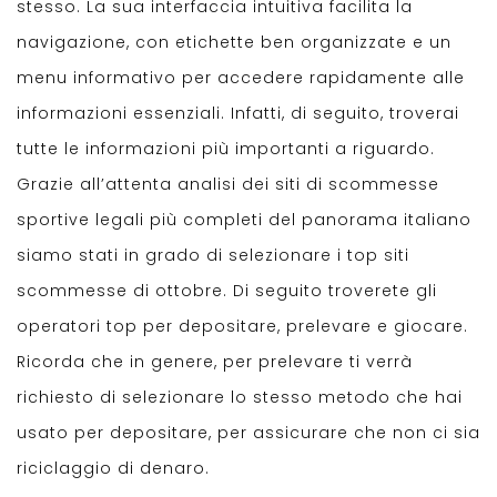
stesso. La sua interfaccia intuitiva facilita la
navigazione, con etichette ben organizzate e un
menu informativo per accedere rapidamente alle
informazioni essenziali. Infatti, di seguito, troverai
tutte le informazioni più importanti a riguardo.
Grazie all’attenta analisi dei siti di scommesse
sportive legali più completi del panorama italiano
siamo stati in grado di selezionare i top siti
scommesse di ottobre. Di seguito troverete gli
operatori top per depositare, prelevare e giocare.
Ricorda che in genere, per prelevare ti verrà
richiesto di selezionare lo stesso metodo che hai
usato per depositare, per assicurare che non ci sia
riciclaggio di denaro.