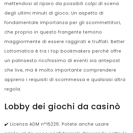
mettendosi al riparo da possibili colpi di scena
degli ultimi minuti di gioco. Un aspetto di
fondamentale importanza per gli scommettitori,
che proprio in questo frangente temono
maggiormente di essere raggirati e truffati. Better
Lottomatica è tra i top bookmakers perché offre
un palinsesto ricchissimo di eventi sia antepost
che live, ma è molto importante comprendere
appieno i requisiti di scommessa e qualsiasi altra
regola.
Lobby dei giochi da casinò
✔️ Licenza ADM n°15226. Potete anche usare