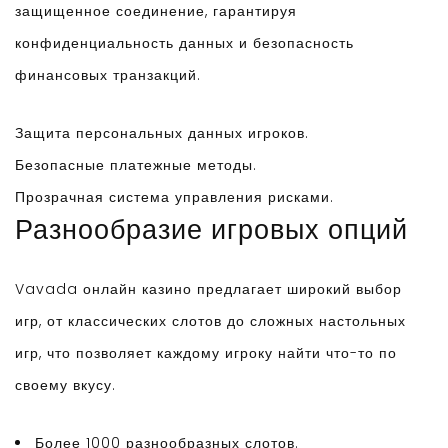
защищенное соединение, гарантируя
конфиденциальность данных и безопасность
финансовых транзакций.
Защита персональных данных игроков.
Безопасные платежные методы.
Прозрачная система управления рисками.
Разнообразие игровых опций
Vavada онлайн казино предлагает широкий выбор
игр, от классических слотов до сложных настольных
игр, что позволяет каждому игроку найти что-то по
своему вкусу.
Более 1000 разнообразных слотов.