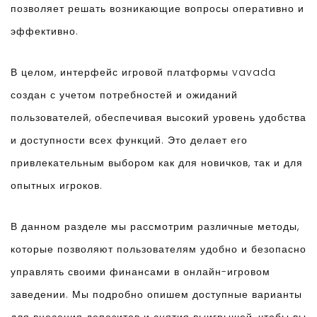
позволяет решать возникающие вопросы оперативно и
эффективно.
В целом, интерфейс игровой платформы vavada
создан с учетом потребностей и ожиданий
пользователей, обеспечивая высокий уровень удобства
и доступности всех функций. Это делает его
привлекательным выбором как для новичков, так и для
опытных игроков.
В данном разделе мы рассмотрим различные методы,
которые позволяют пользователям удобно и безопасно
управлять своими финансами в онлайн-игровом
заведении. Мы подробно опишем доступные варианты