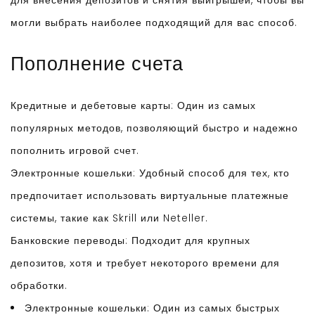
для внесения депозитов и снятия выигрышей, чтобы вы
могли выбрать наиболее подходящий для вас способ.
Пополнение счета
Кредитные и дебетовые карты: Один из самых
популярных методов, позволяющий быстро и надежно
пополнить игровой счет.
Электронные кошельки: Удобный способ для тех, кто
предпочитает использовать виртуальные платежные
системы, такие как Skrill или Neteller.
Банковские переводы: Подходит для крупных
депозитов, хотя и требует некоторого времени для
обработки.
Электронные кошельки: Один из самых быстрых