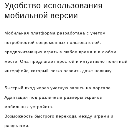
Удобство использования
мобильной версии
Мобильная платформа разработана с учетом
потребностей современных пользователей,
предпочитающих играть в любое время и в любом
месте. Она предлагает простой и интуитивно понятный
интерфейс, который легко освоить даже новичку.
Быстрый вход через учетную запись на портале.
Адаптация под различные размеры экранов
мобильных устройств.
Возможность быстрого перехода между играми и
разделами.