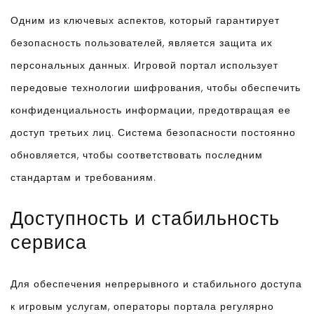
Одним из ключевых аспектов, который гарантирует
безопасность пользователей, является защита их
персональных данных. Игровой портал использует
передовые технологии шифрования, чтобы обеспечить
конфиденциальность информации, предотвращая ее
доступ третьих лиц. Система безопасности постоянно
обновляется, чтобы соответствовать последним
стандартам и требованиям.
Доступность и стабильность
сервиса
Для обеспечения непрерывного и стабильного доступа
к игровым услугам, операторы портала регулярно