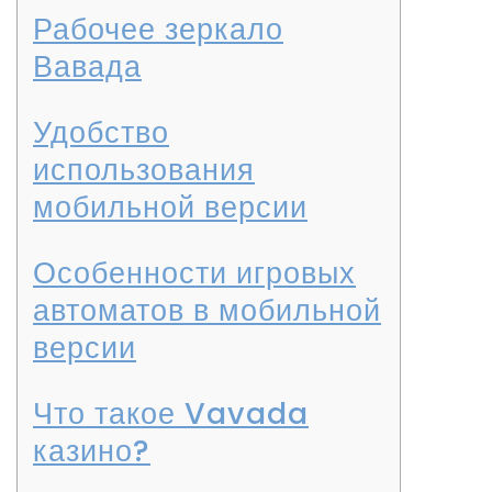
Рабочее зеркало
Вавада
Удобство
использования
мобильной версии
Особенности игровых
автоматов в мобильной
версии
Что такое Vavada
казино?