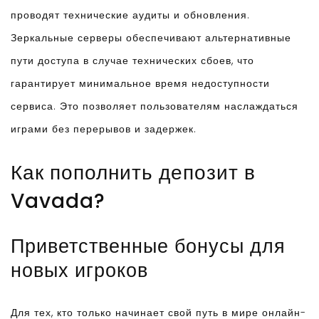
проводят технические аудиты и обновления.
Зеркальные серверы обеспечивают альтернативные
пути доступа в случае технических сбоев, что
гарантирует минимальное время недоступности
сервиса. Это позволяет пользователям наслаждаться
играми без перерывов и задержек.
Как пополнить депозит в
Vavada?
Приветственные бонусы для
новых игроков
Для тех, кто только начинает свой путь в мире онлайн-