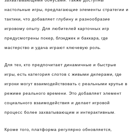
захватывающими бонусами. Также доступны
настольные игры, предлагающие элементы стратегии и
тактики, что добавляет глубину и разнообразие
игровому опыту. Для любителей карточных игр
предусмотрены покер, блэкджек и баккара, где
мастерство и удача играют ключевую роль.
Для тех, кто предпочитает динамичные и быстрые
игры, есть категория слотов с живыми дилерами, где
игроки могут взаимодействовать с реальными крупье в
режиме реального времени. Это добавляет элемент
социального взаимодействия и делает игровой
процесс более захватывающим и интерактивным.
Кроме того, платформа регулярно обновляется,