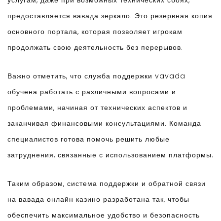
услугам, даже при возможных технических сбоях,
предоставляется вавада зеркало. Это резервная копия
основного портала, которая позволяет игрокам
продолжать свою деятельность без перерывов.
Важно отметить, что служба поддержки vavada
обучена работать с различными вопросами и
проблемами, начиная от технических аспектов и
заканчивая финансовыми консультациями. Команда
специалистов готова помочь решить любые
затруднения, связанные с использованием платформы.
Таким образом, система поддержки и обратной связи
на вавада онлайн казино разработана так, чтобы
обеспечить максимальное удобство и безопасность