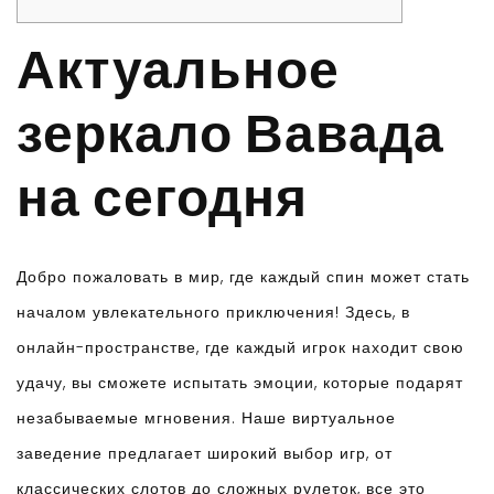
Актуальное
зеркало Вавада
на сегодня
Добро пожаловать в мир, где каждый спин может стать
началом увлекательного приключения! Здесь, в
онлайн-пространстве, где каждый игрок находит свою
удачу, вы сможете испытать эмоции, которые подарят
незабываемые мгновения. Наше виртуальное
заведение предлагает широкий выбор игр, от
классических слотов до сложных рулеток, все это