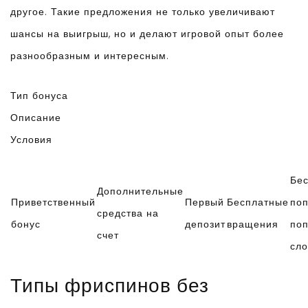
другое. Такие предложения не только увеличивают
шансы на выигрыш, но и делают игровой опыт более
разнообразным и интересным.
Тип бонуса
Описание
Условия
Бе
Дополнительные
Приветственный
Первый
Бесплатные
поп
средства на
бонус
депозит
вращения
по
счет
сло
Типы фриспинов без