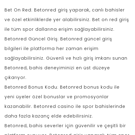
Bet On Red: Betonred giriş yaparak, canlı bahisler
ve özel etkinliklerde yer alabilirsiniz. Bet on red giriş
ile tüm spor dallarına erişim sağlayabilirsiniz.
Betonred Güncel Giriş: Betonred güncel giriş
bilgileri ile platforma her zaman erişim
sağlayabilirsiniz. Güvenli ve hızlı giriş imkanı sunan
Betonred, bahis deneyiminizi en üst düzeye
çıkarıyor.
Betonred Bonus Kodu: Betonred bonus kodu ile
yeni üyeler özel bonuslar ve promosyonlar
kazanabilir. Betonred casino ile spor bahislerinde
daha fazla kazanç elde edebilirsiniz.
Betonred, bahis severler için güvenilir ve çeşitli bir