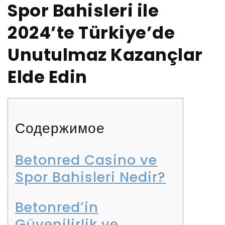
Spor Bahisleri ile
2024’te Türkiye’de
Unutulmaz Kazançlar
Elde Edin
Содержимое
Betonred Casino ve
Spor Bahisleri Nedir?
Betonred’in
Güvenilirlik ve