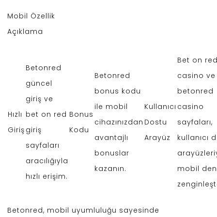
Mobil Özellik
Açıklama
Bet on re
Betonred
Betonred
casino ve
güncel
bonus kodu
betonred
giriş ve
ile mobil
Kullanıcı
casino
Hızlı
bet on red
Bonus
cihazınızdan
Dostu
sayfaları,
Giriş
giriş
Kodu
avantajlı
Arayüz
kullanıcı 
sayfaları
bonuslar
arayüzleri
aracılığıyla
kazanın.
mobil den
hızlı erişim.
zenginleşti
Betonred, mobil uyumluluğu sayesinde