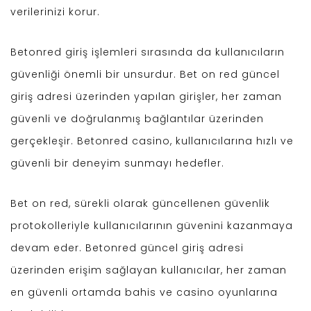
verilerinizi korur.
Betonred giriş işlemleri sırasında da kullanıcıların
güvenliği önemli bir unsurdur. Bet on red güncel
giriş adresi üzerinden yapılan girişler, her zaman
güvenli ve doğrulanmış bağlantılar üzerinden
gerçekleşir. Betonred casino, kullanıcılarına hızlı ve
güvenli bir deneyim sunmayı hedefler.
Bet on red, sürekli olarak güncellenen güvenlik
protokolleriyle kullanıcılarının güvenini kazanmaya
devam eder. Betonred güncel giriş adresi
üzerinden erişim sağlayan kullanıcılar, her zaman
en güvenli ortamda bahis ve casino oyunlarına