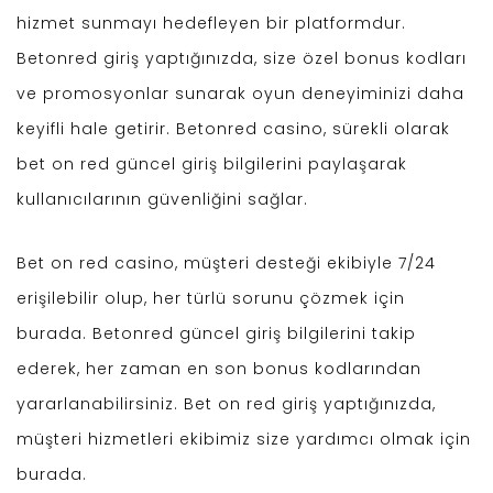
hizmet sunmayı hedefleyen bir platformdur.
Betonred giriş yaptığınızda, size özel bonus kodları
ve promosyonlar sunarak oyun deneyiminizi daha
keyifli hale getirir. Betonred casino, sürekli olarak
bet on red güncel giriş bilgilerini paylaşarak
kullanıcılarının güvenliğini sağlar.
Bet on red casino, müşteri desteği ekibiyle 7/24
erişilebilir olup, her türlü sorunu çözmek için
burada. Betonred güncel giriş bilgilerini takip
ederek, her zaman en son bonus kodlarından
yararlanabilirsiniz. Bet on red giriş yaptığınızda,
müşteri hizmetleri ekibimiz size yardımcı olmak için
burada.