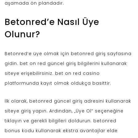
aşamada ön plandadır.
Betonred’e Nasıl Üye
Olunur?
Betonred’e üye olmak için betonred giriş sayfasına
gidin. bet on red güncel giriş bilgilerini kullanarak
siteye erişebilirsiniz. bet on red casino
platformunda kayıt olmak oldukça basittir.
İlk olarak, betonred güncel giriş adresini kullanarak
siteye giriş yapın. Ardından, „Üye Ol“ seçeneğine
tıklayın ve gerekli bilgileri doldurun. betonred
bonus kodu kullanarak ekstra avantajlar elde