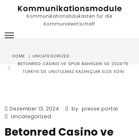
Skip
Kommunikationsmodule
to
Kommunikationsbaukästen für die
content
Kommunalwirtschaft
HOME
UNCATEGORIZED
BETONRED CASINO VE SPOR BAHISLERI ILE 2024’TE
TÜRKIYE’DE UNUTULMAZ KAZANÇLAR ELDE EDIN
Dezember 13, 2024
by
presse portal
Uncategorized
Betonred Casino ve