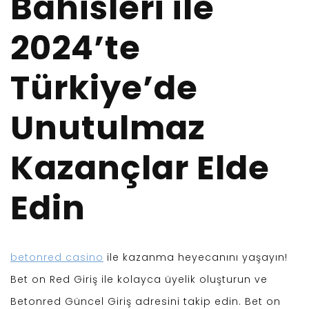
Bahisleri ile
2024’te
Türkiye’de
Unutulmaz
Kazançlar Elde
Edin
betonred casino
ile kazanma heyecanını yaşayın!
Bet on Red Giriş ile kolayca üyelik oluşturun ve
Betonred Güncel Giriş adresini takip edin. Bet on