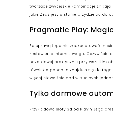
tworzące zwycięskie kombinacje znikają,
jakie Zeus jest w stanie przydzielać do
Pragmatic Play: Magic
Za sprawą tego nie zaakceptować musimy
zestawienia internetowego. Oczywiście
hazardowej praktycznie przy wszelkim ob
również ergonomia znajdują się do tego
więcej niż wejście pod wirtualnych jedno
Tylko darmowe autom
Przykładowo sloty 3d od Play’n Jego pre