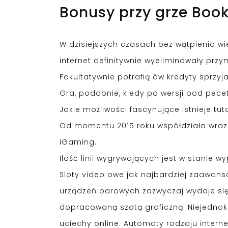
Bonusy przy grze Boo
W dzisiejszych czasach bez wątpienia w
internet definitywnie wyeliminowały przy
Fakultatywnie potrafią ów kredyty sprz
Gra, podobnie, kiedy po wersji pod pece
Jakie możliwości fascynujące istnieje tu
Od momentu 2015 roku współdziała wraz 
iGaming.
Ilość linii wygrywających jest w stanie 
Sloty video owe jak najbardziej zaaw
urządzeń barowych zazwyczaj wydaje się
dopracowaną szatą graficzną. Niejednokr
uciechy online. Automaty rodzaju intern