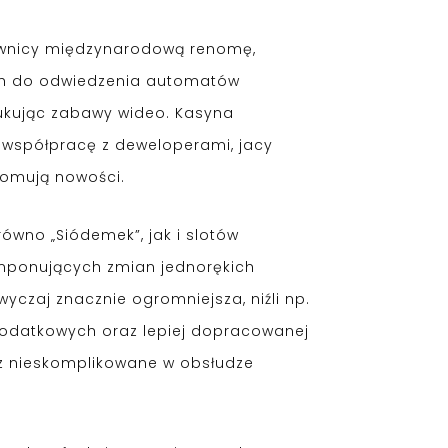
piwnicy międzynarodową renomę,
ch do odwiedzenia automatów
odukując zabawy wideo. Kasyna
 współpracę z deweloperami, jacy
promują nowości.
ówno „Siódemek”, jak i slotów
imponujących zmian jednorękich
czaj znacznie ogromniejsza, niźli np.
r dodatkowych oraz lepiej dopracowanej
az nieskomplikowane w obsłudze