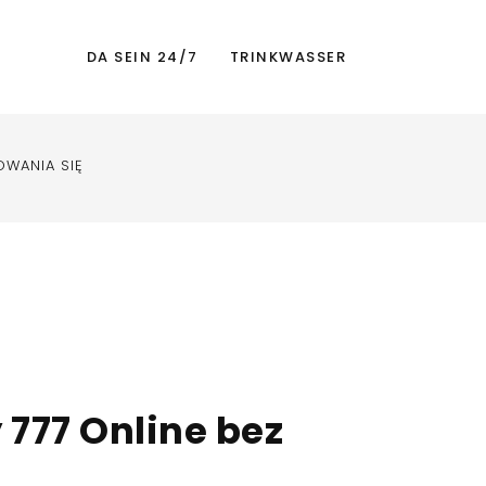
DA SEIN 24/7
TRINKWASSER
OWANIA SIĘ
 777 Online bez