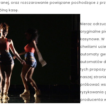
nej, oraz rozczarowanie powiązane pochodzące z przeg
ólną kasę.
Nieraz odrzuc
oryginalne pi
kasynowe. W P
chwilami uci
automaty gwo
automatów do
tych propozyc
naszej stron
próbować wsz
ryzykowania 
producenta w