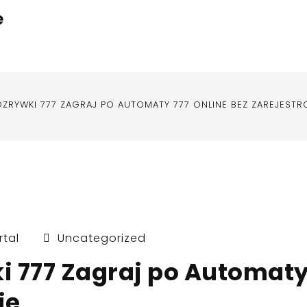
e
OZRYWKI 777 ZAGRAJ PO AUTOMATY 777 ONLINE BEZ ZAREJESTR
rtal
Uncategorized
i 777 Zagraj po Automaty
ię