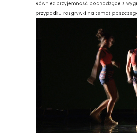
Również przyjemność pochodzące z wygra
przypadku rozgrywki na temat poszczeg