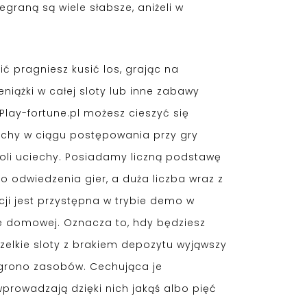
raną są wiele słabsze, aniżeli w
ić pragniesz kusić los, grając na
eniążki w całej sloty lub inne zabawy
lay-fortune.pl możesz cieszyć się
echy w ciągu postępowania przy gry
li uciechy. Posiadamy liczną podstawę
 odwiedzenia gier, a duża liczba wraz z
ji jest przystępna w trybie demo w
ie domowej. Oznacza to, hdy będziesz
elkie sloty z brakiem depozytu wyjąwszy
grono zasobów. Cechująca je
prowadzają dzięki nich jakąś albo pięć