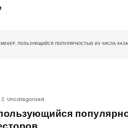
e
КМЕКЕР, ПОЛЬЗУЮЩИЙСЯ ПОПУЛЯРНОСТЬЮ ИЗ ЧИСЛА КАЗ
Uncategorized
 пользующийся популярно
есторов