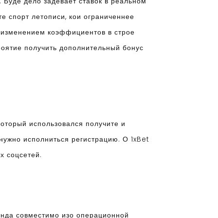
. Буде дело задевает ставок в реальном
те спорт летописи, кои ограниченнее
е изменением коэффициентов в строе
роятие получить дополнительный бонус
который использовался получите и
нужно исполниться регистрацию. О 1xBet
х соцсетей.
енда совместимо изо операционной