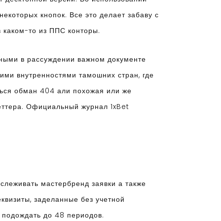
екоторых кнопок. Все это делает забаву с
 каком-то из ППС конторы.
нными в рассуждении важном документе
ими внутренностями тамошних стран, где
ться обман 404 али похожая или же
еттера. Официальный журнал 1xBet
слеживать мастербренд заявки а также
еквизиты, заделанные без учетной
о подождать до 48 периодов.