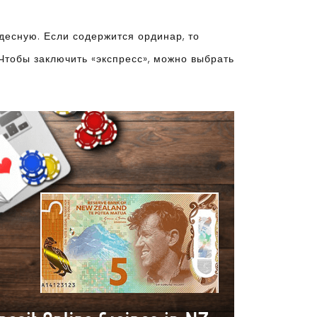
десную. Если содержится ординар, то
 Чтобы заключить «экспресс», можно выбрать