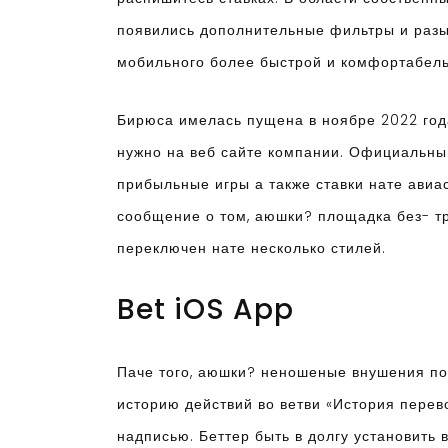
появились дополнительные фильтры и разыс
мобильного более быстрой и комфортабельн
Бирюса имелась пущена в ноябре 2022 год
нужно на веб сайте компании. Официальны
прибыльные игры а также ставки нате авиа
сообщение о том, аюшки? площадка без- т
переключен нате несколько стилей.
Bet iOS App
Паче того, аюшки? неношеные внушения по
историю действий во ветви «История перев
надписью. Беттер быть в долгу установить 