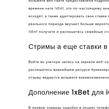
Возьмите веб сайте предоставлена подробн
времени нате 1xBet, это по-настоящему анн
исходят, а также адаптировать свои ставк
реального периода вручает больше вероят
1xBet получите и распишитесь семейные ст
Стримы а еще ставки в
Войти во учетную запись на зеркале веб-с
распишитесь важнейшем ресурсе букмекера.
отзывы видаются возьмите взаимоизмененн
Дополнение 1xBet для 
В первую очередь надобно в опциях телеф