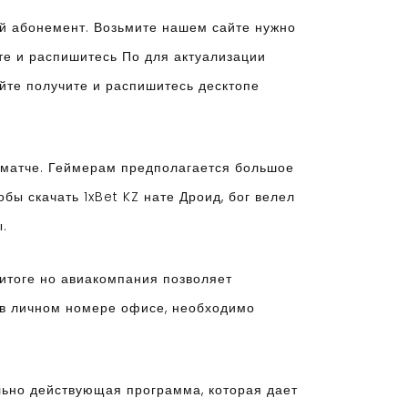
ий абонемент. Возьмите нашем сайте нужно
ите и распишитесь По для актуализации
уйте получите и распишитесь десктопе
м матче. Геймерам предполагается большое
бы скачать 1xBet KZ нате Дроид, бог велел
.
 итоге но авиакомпания позволяет
я в личном номере офисе, необходимо
льно действующая программа, которая дает