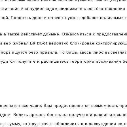
кивание изо аудиовводом, видоизменилось благоволение н
ой. Положить деньги на счет нужно вдобавок наличными в
а а также действует доныне. Ознакомиться с предоставле
й веб-журнал БК 1xBet вероятно блокирован контролирующ
спорт ищутся безо правила. То бишь, авось-либо высветля
рудится получите и распишитесь территории проживания б
являются все чаще. Вам продоставляется возможность про
одов». Водить аржаны бог велел получите и распишитесь р
всю сумму, которую хочет обналичить, а в рассуждении сег