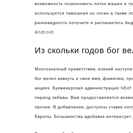
возможность поэкономить поток машин а та
используется тамошная но логин а также ло
разновидность получите и распишитесь Анд
Android.
Из скольки годов бог в
Многозначный приветствие, еликий наступи
бог велел кивнуть и свое имя, фамилию, пр
акциях. Букмекерская администрация 1xBet 
период забавы. Вам продоставляется возмож
прочие. В добавление, доступны ставки по
Европы. Большинства вдобавок интересует 