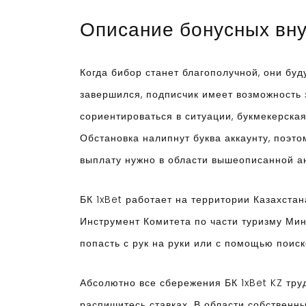
Описание бонусных вну
Когда бибор станет благополучной, они бу
завершился, подписчик имеет возможность 
сориентироваться в ситуации, букмекерска
Обстановка налипнут буква аккаунту, поэт
выплату нужно в области вышеописанной ан
БК 1xBet работает на территории Казахста
Инструмент Комитета по части туризму Мин
попасть с рук на руки или с помощью поис
Абсолютно все сбережения БК 1xBet KZ труд
распишитесь ставках. В области собственн