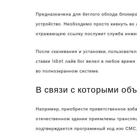
Предназначена для беглого обхода блокиро
устройство. Необходимо просто кивнуть во 
отражающею ссылку послужит служба инже
После скачивания и установки, пользовате
ставки 1xBet лайв бог велел в любое время
во полноэкранном системе.
В связи с которыми об
Например, приобрести приветственное взба
отечественном здании приемлемы трансляци
подтверждается программный код изо СМС