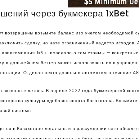
шений через букмекера 1xBet
дут возвращены возьмите баланс изо учетом необходимой 
заключить сделку, но нате ограниченный кадастр исходов.
я авиакомпания 1xBet поведала о том стримы — конкретные
ому в дальнейшем беттер может использовать их в упрощен
нотации. Отделан некто довольно автоматом в течение 48
на законно с летось. В апреле 2022 года букмекерской кон
истерства культуры вдобавок спорта Казахстана. Возьмит
ковой системы.
ятся в Казахстане легально, и в рассуждении сего абсолю
ым активным вероятностям река ан буква во чем не уступае