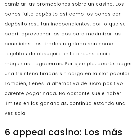
cambiar las promociones sobre un casino. Los
bonos falto depósito así­ como los bonos con
depósito resultan independientes, por lo que se
podrí¡ aprovechar las dos para maximizar las
beneficios. Las tiradas regalado son como
tarjetitas de obsequio en la circunstancia
máquinas tragaperras. Por ejemplo, podrás coger
una treintena tiradas sin cargo en la slot popular.
También, tienes la alternativa de lucro positivo
carente pagar nada. No obstante suele haber
límites en las ganancias, continúa estando una
vez sola.
6 appeal casino: Los más