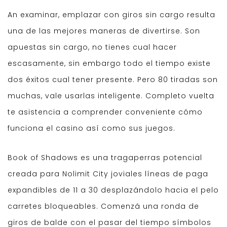
An examinar, emplazar con giros sin cargo resulta
una de las mejores maneras de divertirse. Son
apuestas sin cargo, no tienes cual hacer
escasamente, sin embargo todo el tiempo existe
dos éxitos cual tener presente. Pero 80 tiradas son
muchas, vale usarlas inteligente. Completo vuelta
te asistencia a comprender conveniente cómo
funciona el casino así­ como sus juegos.
Book of Shadows es una tragaperras potencial
creada para Nolimit City joviales líneas de paga
expandibles de 11 a 30 desplazándolo hacia el pelo
carretes bloqueables. Comenzá una ronda de
giros de balde con el pasar del tiempo símbolos