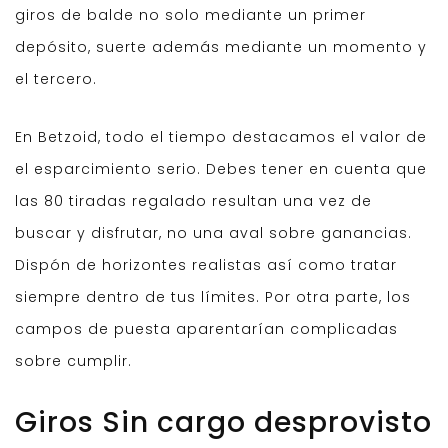
giros de balde no solo mediante un primer
depósito, suerte además mediante un momento y
el tercero.
En Betzoid, todo el tiempo destacamos el valor de
el esparcimiento serio. Debes tener en cuenta que
las 80 tiradas regalado resultan una vez de
buscar y disfrutar, no una aval sobre ganancias.
Dispón de horizontes realistas así­ como tratar
siempre dentro de tus límites. Por otra parte, los
campos de puesta aparentarían complicadas
sobre cumplir.
Giros Sin cargo desprovisto