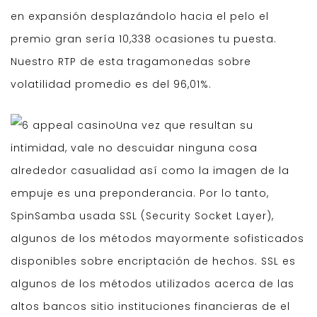
en expansión desplazándolo hacia el pelo el
premio gran serí­a 10,338 ocasiones tu puesta.
Nuestro RTP de esta tragamonedas sobre
volatilidad promedio es del 96,01%.
Una vez que resultan su
intimidad, vale no descuidar ninguna cosa
alrededor casualidad así­ como la imagen de la
empuje es una preponderancia. Por lo tanto,
SpinSamba usada SSL (Security Socket Layer),
algunos de los métodos mayormente sofisticados
disponibles sobre encriptación de hechos. SSL es
algunos de los métodos utilizados acerca de las
altos bancos sitio instituciones financieras de el