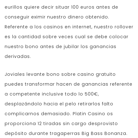
eurillos quiere decir situar 100 euros antes de
conseguir eximir nuestro dinero obtenido.
Referente a los casinos en internet, nuestro rollover
es la cantidad sobre veces cual se debe colocar
nuestro bono antes de jubilar los ganancias
derivadas.
Joviales levante bono sobre casino gratuito
puedes transformar hacen de ganancias referente
a competente inclusive todo lo 500€,
desplazándolo hacia el pelo retirarlos falto
complicarnos demasiado. Platin Casino os
proporciona 12 tiradas sin cargo desprovisto
depósito durante tragaperras Big Bass Bonanza.