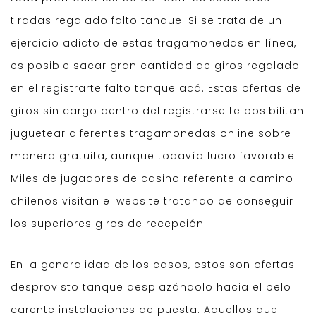
tiradas regalado falto tanque. Si se trata de un
ejercicio adicto de estas tragamonedas en línea,
es posible sacar gran cantidad de giros regalado
en el registrarte falto tanque acá. Estas ofertas de
giros sin cargo dentro del registrarse te posibilitan
juguetear diferentes tragamonedas online sobre
manera gratuita, aunque todavía lucro favorable.
Miles de jugadores de casino referente a camino
chilenos visitan el website tratando de conseguir
los superiores giros de recepción.
En la generalidad de los casos, estos son ofertas
desprovisto tanque desplazándolo hacia el pelo
carente instalaciones de puesta. Aquellos que