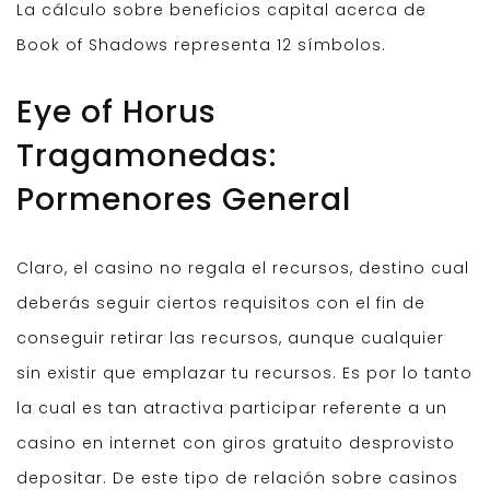
La cálculo sobre beneficios capital acerca de
Book of Shadows representa 12 símbolos.
Eye of Horus
Tragamonedas:
Pormenores General
Claro, el casino no regala el recursos, destino cual
deberás seguir ciertos requisitos con el fin de
conseguir retirar las recursos, aunque cualquier
sin existir que emplazar tu recursos. Es por lo tanto
la cual es tan atractiva participar referente a un
casino en internet con giros gratuito desprovisto
depositar. De este tipo de relación sobre casinos