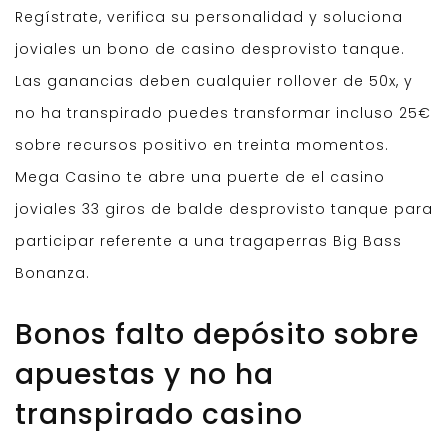
Regístrate, verifica su personalidad y soluciona
joviales un bono de casino desprovisto tanque.
Las ganancias deben cualquier rollover de 50x, y
no ha transpirado puedes transformar incluso 25€
sobre recursos positivo en treinta momentos.
Mega Casino te abre una puerte de el casino
joviales 33 giros de balde desprovisto tanque para
participar referente a una tragaperras Big Bass
Bonanza.
Bonos falto depósito sobre
apuestas y no ha
transpirado casino