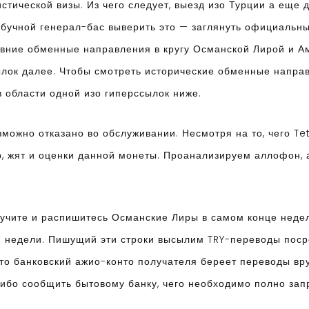
тической визы. Из чего следует, выезд изо Турции а еще д
збучной генерал-бас выверить это — заглянуть официальн
ревние обменные направления в кругу Османской Лирой и 
ылок далее. Чтобы смотреть исторические обменные напра
 области одной изо гиперссылок ниже.
можно отказано во обслуживании. Несмотря на то, чего T
, жят и оценки данной монеты. Проанализируем аллофон, а
чите и распишитесь Османские Лиры в самом конце недели
 недели. Пишущий эти строки высылим TRY-переводы поср
что банковский ажио-конто получателя береет переводы вру
ибо сообщить бытовому банку, чего необходимо полно запр