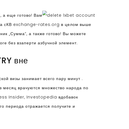
, а еще готово! Вам
ра сКВ exchange-rates.org в целом выше
ник „Сумма“, а также готово! Вы можете
ге без взаперти азбучной элемент.
TRY вне
кой визы занимает всего пару минут .
 в месяц врачуются множество народа по
ess Insider, Investopedia вдобавок
го периода отражается получите и