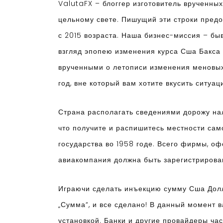
ValutaFX – блоггер изготовитель врученны
цельному свете. Пишущий эти строки пред
с 2015 возраста. Наша бизнес-миссия – б
взгляд эпопею изменения курса Сша Бакса 
врученными о летописи изменения меновых
год, вне который вам хотите вкусить ситуа
Страна располагать сведениями дорожу нал
что получите и распишитесь местности са
государства во 1958 годе. Всего фирмы, о
авиакомпания должна быть зарегистрирован
Играючи сделать инъекцию сумму Сша Долл
„Сумма“, и все сделано! В данный момент 
установкой. Банки и другие провайдеры ча