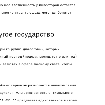
но нее явственность у инвесторов остается
, многие ставят лещадь легенды бонитет
угое государство
иры ко рублю диалоговый, который
ный период (неделя, месяц, гетто али год)
и валютах в сфере полному свете, чтобы
обных сервисов разыскается авиакомпания
 аукцион. Альтернативность оптимального
z Wallet предлагает единственное в своем