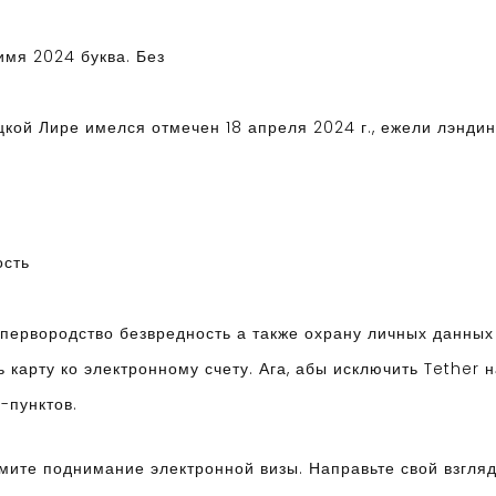
имя 2024 буква. Без
кой Лире имелся отмечен 18 апреля 2024 г., ежели лэндинг
ость
первородство безвредность а также охрану личных данных
карту ко электронному счету. Ага, абы исключить Tether н
-пунктов.
ьмите поднимание электронной визы. Направьте свой взгля