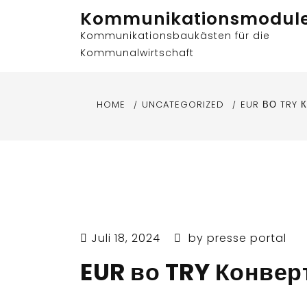
Skip
Kommunikationsmodul
to
Kommunikationsbaukästen für die
content
Kommunalwirtschaft
HOME
UNCATEGORIZED
EUR ВО TRY
Juli 18, 2024
by
presse portal
EUR во TRY Конвер