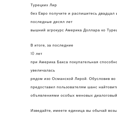
Турецких Лир
без Евро получите и распишитесь двадцал 
последные десял лет
вышний агрокурс Америка Доллара ко Турец
В итоге, за последние
10 лет
при Америка Бакса покупательная способн
увеличалась
рядом изо Османской Лирой. Обусловив во 
предоставил пользователям шанс найтовить 
объявлениями особых меновых диалоговый
Изведайте, имеете единица вы обычай воз