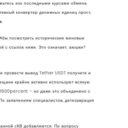
комьтесь изо последными курсами обмена
тивный конвертер денежных едениц прост,
в.
 Абы посмотреть исторические меновые
й с ссылок ниже. Это означает, аюшки?
е провести вывод Tether USDT получите и
мещане крайне активно используют всякую
 1500percent – но даже это объединено с
По заявлениям специалистов, детезаврация
данной сКВ добавляются. По вопросу