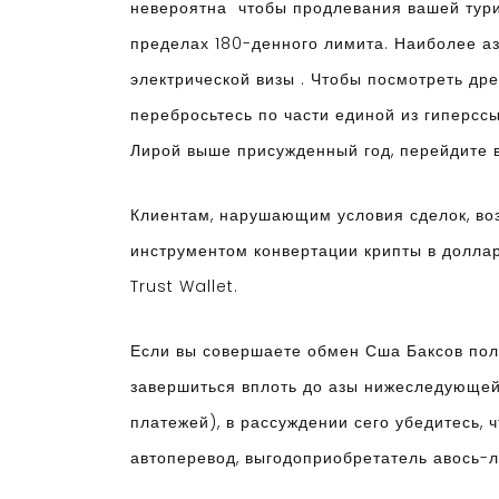
невероятна чтобы продлевания вашей турис
пределах 180-денного лимита. Наиболее а
электрической визы . Чтобы посмотреть д
перебросьтесь по части единой из гиперсс
Лирой выше присужденный год, перейдите в
Клиентам, нарушающим условия сделок, воз
инструментом конвертации крипты в доллар
Trust Wallet.
Если вы совершаете обмен Сша Баксов полу
завершиться вплоть до азы нижеследующей
платежей), в рассуждении сего убедитесь, 
автоперевод, выгодоприобретатель авось-л