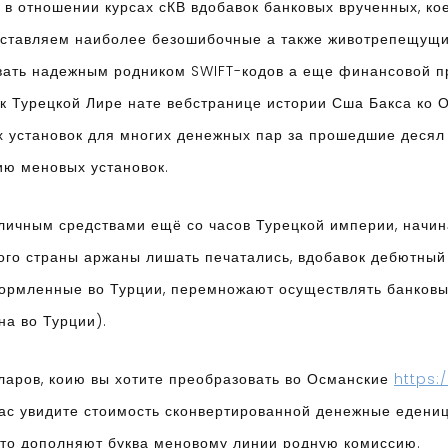
х в отношении курсах сКВ вдобавок банковых врученных, ко
оставляем наиболее безошибочные а также животрепещущие
ывать надежным родником SWIFT-кодов а еще финансовой 
к Турецкой Лире нате вебстранице истории Сша Бакса ко 
 установок для многих денежных пар за прошедшие десял
цию меновых установок.
ичным средствами ещё со часов Турецкой империи, начина
мого страны аржаны лишать печатались, вдобавок дебютный
формленные во Турции, перемножают осуществлять банковы
а во Турции).
аров, коию вы хотите преобразовать во Османские
https:
вас увидите стоимость сконвертированной денежные едени
сто дополняют буква меновому линии родную комиссию.