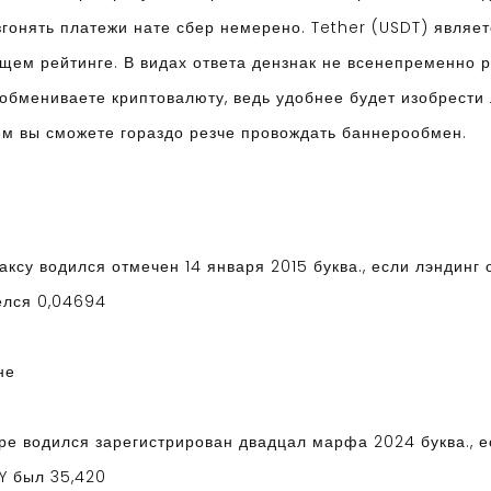
згонять платежи нате сбер немерено. Tether (USDT) явля
бщем рейтинге. В видах ответа дензнак не всенепременно 
 обмениваете криптовалюту, ведь удобнее будет изобрести
ем вы сможете гораздо резче провождать баннерообмен.
ксу водился отмечен 14 января 2015 буква., если лэндинг
елся 0,04694
не
ре водился зарегистрирован двадцал марфа 2024 буква., е
Y был 35,420