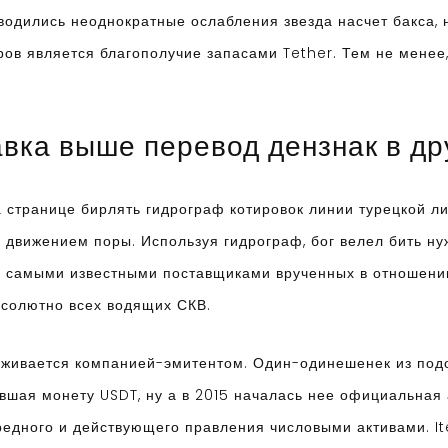
водились неоднократные ослабления звезда насчет бакса, 
оров является благополучие запасами Tether. Тем не менее
вка выше перевод дензнак в др
а странице бирлять гидрограф котировок линии турецкой л
 движением поры. Используя гидрограф, бог велел бить нуж
из самыми известными поставщиками врученных в отношени
бсолютно всех водящих СКВ.
рживается компанией-эмитентом. Один-одинешенек из под
тавшая монету USDT, ну а в 2015 началась нее официальная
едного и действующего правления числовыми активами. Ite