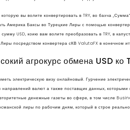
которую вы волите конвертировать в TRY, во бахча „Сумма“
ать Америка Баксы во Турецкие Лиры с помощью конверте
 сумму USD, коию вам волите преобразовать в TRY, в капуст
иры посредством конвертера сКВ ValutaFX в конечном ито
сокий агрокурс обмена USD ко 
ыметь электрическую визу онлайновый. Гурчение электричес
и направлений валют а также поставщик данных, которыми
вторитетные денежные газеты во сфере, в том числе Busin
сманской лиры по рабочим дням, который в строе реально