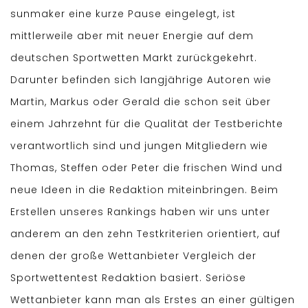
sunmaker eine kurze Pause eingelegt, ist
mittlerweile aber mit neuer Energie auf dem
deutschen Sportwetten Markt zurückgekehrt.
Darunter befinden sich langjährige Autoren wie
Martin, Markus oder Gerald die schon seit über
einem Jahrzehnt für die Qualität der Testberichte
verantwortlich sind und jungen Mitgliedern wie
Thomas, Steffen oder Peter die frischen Wind und
neue Ideen in die Redaktion miteinbringen. Beim
Erstellen unseres Rankings haben wir uns unter
anderem an den zehn Testkriterien orientiert, auf
denen der große Wettanbieter Vergleich der
Sportwettentest Redaktion basiert. Seriöse
Wettanbieter kann man als Erstes an einer gültigen