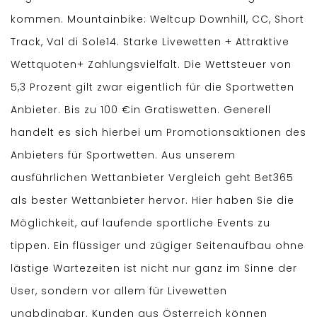
kommen. Mountainbike: Weltcup Downhill, CC, Short
Track, Val di Sole14. Starke Livewetten + Attraktive
Wettquoten+ Zahlungsvielfalt. Die Wettsteuer von
5,3 Prozent gilt zwar eigentlich für die Sportwetten
Anbieter. Bis zu 100 €in Gratiswetten. Generell
handelt es sich hierbei um Promotionsaktionen des
Anbieters für Sportwetten. Aus unserem
ausführlichen Wettanbieter Vergleich geht Bet365
als bester Wettanbieter hervor. Hier haben Sie die
Möglichkeit, auf laufende sportliche Events zu
tippen. Ein flüssiger und zügiger Seitenaufbau ohne
lästige Wartezeiten ist nicht nur ganz im Sinne der
User, sondern vor allem für Livewetten
unabdingbar. Kunden aus Österreich können