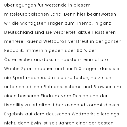
Überlegungen für Wettende in diesem
mitteleuropäischen Land. Denn hier beantworten
wir die wichtigsten Fragen zum Thema. In ganz
Deutschland sind sie verbreitet, aktuell existieren
mehrere Tauend Wettbüros verstreut in der ganzen
Republik. Immerhin geben über 60 % der
Österreicher an, dass mindestens einmal pro
Woche Sport machen und nur 5 % sagen, dass sie
nie Sport machen. Um dies zu testen, nutze ich
unterschiedliche Betriebssysteme und Browser, um
einen besseren Eindruck vom Design und der
Usability zu erhalten. Überraschend kommt dieses
Ergebnis auf dem deutschen Wettmarkt allerdings
nicht, denn Bwin ist seit Jahren einer der besten