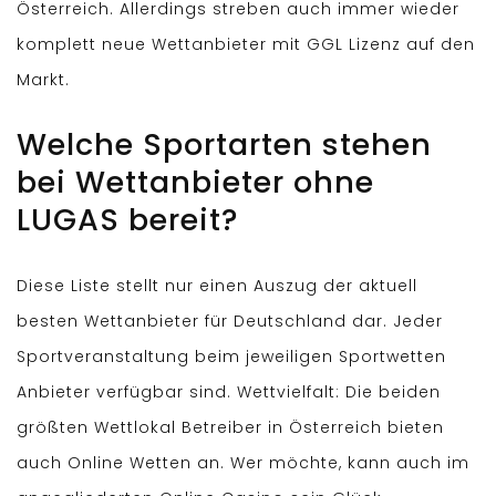
Österreich. Allerdings streben auch immer wieder
komplett neue Wettanbieter mit GGL Lizenz auf den
Markt.
Welche Sportarten stehen
bei Wettanbieter ohne
LUGAS bereit?
Diese Liste stellt nur einen Auszug der aktuell
besten Wettanbieter für Deutschland dar. Jeder
Sportveranstaltung beim jeweiligen Sportwetten
Anbieter verfügbar sind. Wettvielfalt: Die beiden
größten Wettlokal Betreiber in Österreich bieten
auch Online Wetten an. Wer möchte, kann auch im