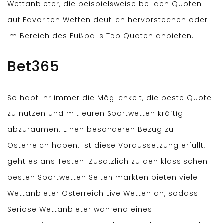
Wettanbieter, die beispielsweise bei den Quoten
auf Favoriten Wetten deutlich hervorstechen oder
im Bereich des Fußballs Top Quoten anbieten.
Bet365
So habt ihr immer die Möglichkeit, die beste Quote
zu nutzen und mit euren Sportwetten kräftig
abzuräumen. Einen besonderen Bezug zu
Österreich haben. Ist diese Voraussetzung erfüllt,
geht es ans Testen. Zusätzlich zu den klassischen
besten Sportwetten Seiten märkten bieten viele
Wettanbieter Österreich Live Wetten an, sodass
Seriöse Wettanbieter während eines