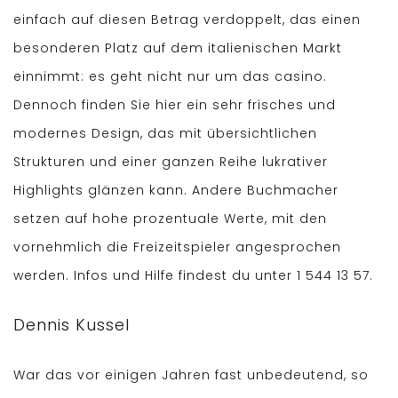
einfach auf diesen Betrag verdoppelt, das einen
besonderen Platz auf dem italienischen Markt
einnimmt: es geht nicht nur um das casino.
Dennoch finden Sie hier ein sehr frisches und
modernes Design, das mit übersichtlichen
Strukturen und einer ganzen Reihe lukrativer
Highlights glänzen kann. Andere Buchmacher
setzen auf hohe prozentuale Werte, mit den
vornehmlich die Freizeitspieler angesprochen
werden. Infos und Hilfe findest du unter 1 544 13 57.
Dennis Kussel
War das vor einigen Jahren fast unbedeutend, so