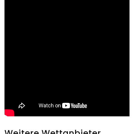
Weitere Wettanbieter