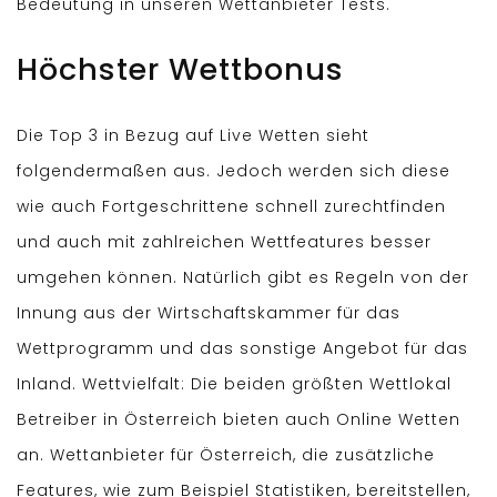
Bedeutung in unseren Wettanbieter Tests.
Höchster Wettbonus
Die Top 3 in Bezug auf Live Wetten sieht
folgendermaßen aus. Jedoch werden sich diese
wie auch Fortgeschrittene schnell zurechtfinden
und auch mit zahlreichen Wettfeatures besser
umgehen können. Natürlich gibt es Regeln von der
Innung aus der Wirtschaftskammer für das
Wettprogramm und das sonstige Angebot für das
Inland. Wettvielfalt: Die beiden größten Wettlokal
Betreiber in Österreich bieten auch Online Wetten
an. Wettanbieter für Österreich, die zusätzliche
Features, wie zum Beispiel Statistiken, bereitstellen,