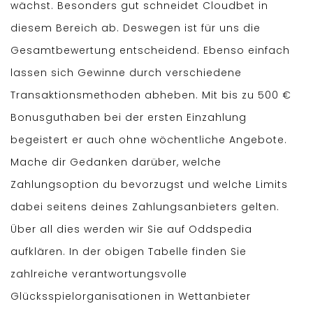
wächst. Besonders gut schneidet Cloudbet in
diesem Bereich ab. Deswegen ist für uns die
Gesamtbewertung entscheidend. Ebenso einfach
lassen sich Gewinne durch verschiedene
Transaktionsmethoden abheben. Mit bis zu 500 €
Bonusguthaben bei der ersten Einzahlung
begeistert er auch ohne wöchentliche Angebote.
Mache dir Gedanken darüber, welche
Zahlungsoption du bevorzugst und welche Limits
dabei seitens deines Zahlungsanbieters gelten.
Über all dies werden wir Sie auf Oddspedia
aufklären. In der obigen Tabelle finden Sie
zahlreiche verantwortungsvolle
Glücksspielorganisationen in Wettanbieter