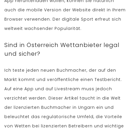
App herunterladen wollen, können Sie natürlich
auch die mobile Version der Website direkt in Ihrem
Browser verwenden. Der digitale Sport erfreut sich
weltweit wachsender Popularität.
Sind in Österreich Wettanbieter legal
und sicher?
Ich teste jeden neuen Buchmacher, der auf den
Markt kommt und veröffentliche einen Testbericht.
Auf eine App und auf Livestream muss jedoch
verzichtet werden. Dieser Artikel taucht in die Welt
der lizenzierten Buchmacher in Ungarn ein und
beleuchtet das regulatorische Umfeld, die Vorteile
von Wetten bei lizenzierten Betreibern und wichtige