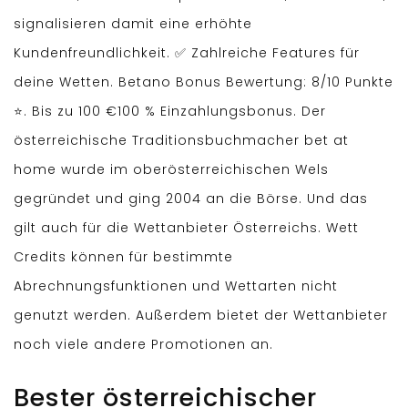
signalisieren damit eine erhöhte
Kundenfreundlichkeit. ✅ Zahlreiche Features für
deine Wetten. Betano Bonus Bewertung: 8/10 Punkte
⭐️. Bis zu 100 €100 % Einzahlungsbonus. Der
österreichische Traditionsbuchmacher bet at
home wurde im oberösterreichischen Wels
gegründet und ging 2004 an die Börse. Und das
gilt auch für die Wettanbieter Österreichs. Wett
Credits können für bestimmte
Abrechnungsfunktionen und Wettarten nicht
genutzt werden. Außerdem bietet der Wettanbieter
noch viele andere Promotionen an.
Bester österreichischer