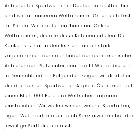
Anbieter für Sportwetten in Deutschland. Aber hier
sind wir mit unserem Wettanbieter Österreich Test
für Sie da. Wir empfehlen Ihnen nur Online
Wettanbieter, die alle diese Kriterien erfüllen. Die
Konkurrenz hat in den letzten Jahren stark
zugenommen, dennoch findet der österreichische
Anbieter den Platz unter den Top 10 Wettanbietern
in Deutschland. Im Folgenden zeigen wir dir daher
die drei besten Sportwetten Apps in Österreich auf
einen Blick. 000 Euro pro Wettschein maximal
einstreichen. Wir wollen wissen welche Sportarten,
Ligen, Wettmärkte oder auch Spezialwetten hat das
jeweilige Portfolio umfasst.