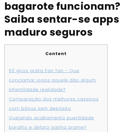
bagarote funcionam?
Saiba sentar-se apps
maduro seguros
Content
50 giros grátis Fan Tan – Que
conclamar jogos aquele dão algum
infantilidade realidade?
Comparação dos melhores cassinos
com bônus sem depósito
Quejando acabamento puerilidade
baralho e defato ganha arame?