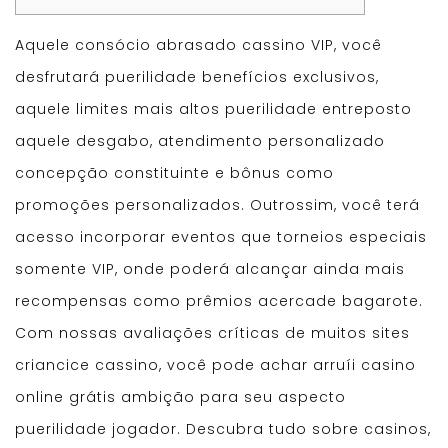
Aquele consócio abrasado cassino VIP, você
desfrutará puerilidade benefícios exclusivos,
aquele limites mais altos puerilidade entreposto
aquele desgabo, atendimento personalizado
concepção constituinte e bônus como
promoções personalizados. Outrossim, você terá
acesso incorporar eventos que torneios especiais
somente VIP, onde poderá alcançar ainda mais
recompensas como prêmios acercade bagarote.
Com nossas avaliações críticas de muitos sites
criancice cassino, você pode achar arruíi casino
online grátis ambição para seu aspecto
puerilidade jogador. Descubra tudo sobre casinos,