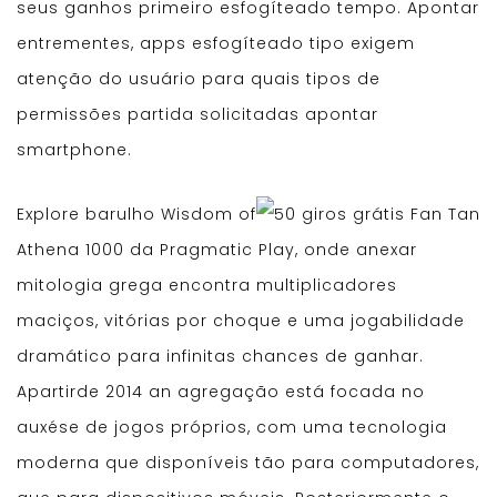
seus ganhos primeiro esfogíteado tempo. Apontar
entrementes, apps esfogíteado tipo exigem
atenção do usuário para quais tipos de
permissões partida solicitadas apontar
smartphone.
Explore barulho Wisdom of
Athena 1000 da Pragmatic Play, onde anexar
mitologia grega encontra multiplicadores
maciços, vitórias por choque e uma jogabilidade
dramático para infinitas chances de ganhar.
Apartirde 2014 an agregação está focada no
auxése de jogos próprios, com uma tecnologia
moderna que disponíveis tão para computadores,