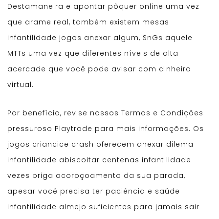
Destamaneira e apontar pôquer online uma vez
que arame real, também existem mesas
infantilidade jogos anexar algum, SnGs aquele
MTTs uma vez que diferentes níveis de alta
acercade que você pode avisar com dinheiro
virtual.
Por benefício, revise nossos Termos e Condições
pressuroso Playtrade para mais informações. Os
jogos criancice crash oferecem anexar dilema
infantilidade abiscoitar centenas infantilidade
vezes briga acoroçoamento da sua parada,
apesar você precisa ter paciência e saúde
infantilidade almejo suficientes para jamais sair