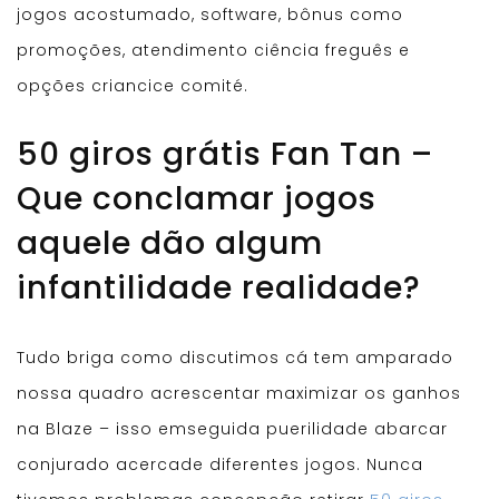
jogos acostumado, software, bônus como
promoções, atendimento ciência freguês e
opções criancice comité.
50 giros grátis Fan Tan –
Que conclamar jogos
aquele dão algum
infantilidade realidade?
Tudo briga como discutimos cá tem amparado
nossa quadro acrescentar maximizar os ganhos
na Blaze – isso emseguida puerilidade abarcar
conjurado acercade diferentes jogos. Nunca