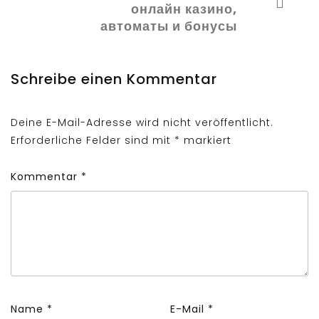
онлайн казино,
автоматы и бонусы
Schreibe einen Kommentar
Deine E-Mail-Adresse wird nicht veröffentlicht.
Erforderliche Felder sind mit
*
markiert
Kommentar
*
Name
*
E-Mail
*