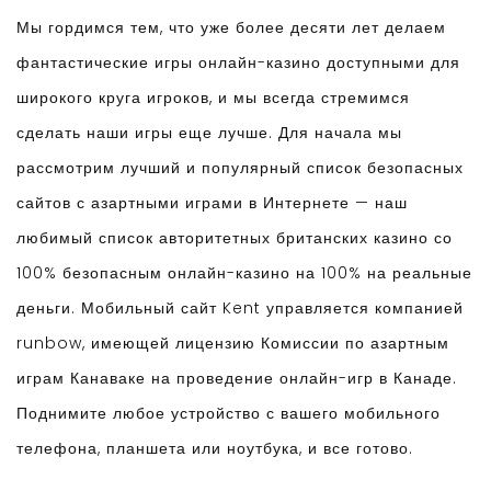
Мы гордимся тем, что уже более десяти лет делаем
фантастические игры онлайн-казино доступными для
широкого круга игроков, и мы всегда стремимся
сделать наши игры еще лучше. Для начала мы
рассмотрим лучший и популярный список безопасных
сайтов с азартными играми в Интернете — наш
любимый список авторитетных британских казино со
100% безопасным онлайн-казино на 100% на реальные
деньги. Мобильный сайт Kent управляется компанией
runbow, имеющей лицензию Комиссии по азартным
играм Канаваке на проведение онлайн-игр в Канаде.
Поднимите любое устройство с вашего мобильного
телефона, планшета или ноутбука, и все готово.