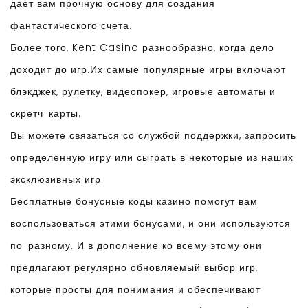
дает вам прочную основу для создания
фантастического счета.
Более того, Kent Casino разнообразно, когда дело
доходит до игр.Их самые популярные игры включают
блэкджек, рулетку, видеопокер, игровые автоматы и
скретч-карты.
Вы можете связаться со службой поддержки, запросить
определенную игру или сыграть в некоторые из наших
эксклюзивных игр.
Бесплатные бонусные коды казино помогут вам
воспользоваться этими бонусами, и они используются
по-разному. И в дополнение ко всему этому они
предлагают регулярно обновляемый выбор игр,
которые просты для понимания и обеспечивают