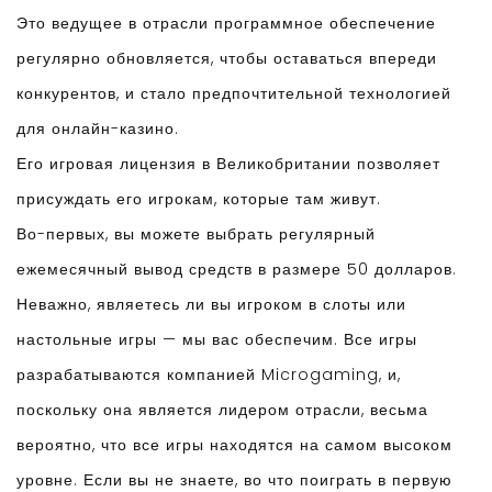
Это ведущее в отрасли программное обеспечение
регулярно обновляется, чтобы оставаться впереди
конкурентов, и стало предпочтительной технологией
для онлайн-казино.
Его игровая лицензия в Великобритании позволяет
присуждать его игрокам, которые там живут.
Во-первых, вы можете выбрать регулярный
ежемесячный вывод средств в размере 50 долларов.
Неважно, являетесь ли вы игроком в слоты или
настольные игры — мы вас обеспечим. Все игры
разрабатываются компанией Microgaming, и,
поскольку она является лидером отрасли, весьма
вероятно, что все игры находятся на самом высоком
уровне. Если вы не знаете, во что поиграть в первую