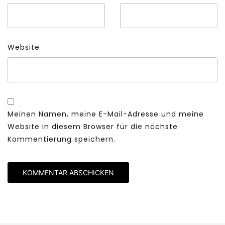
Website
Meinen Namen, meine E-Mail-Adresse und meine
Website in diesem Browser für die nächste
Kommentierung speichern.