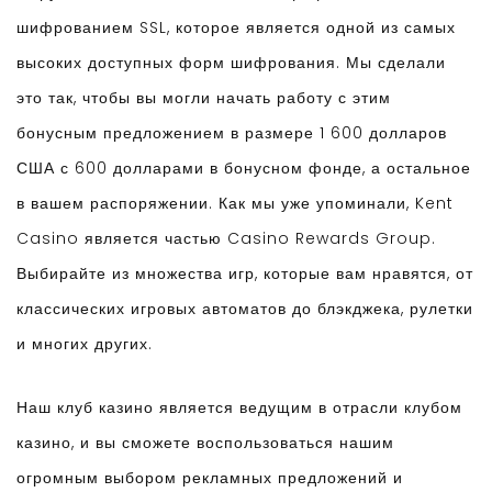
шифрованием SSL, которое является одной из самых
высоких доступных форм шифрования. Мы сделали
это так, чтобы вы могли начать работу с этим
бонусным предложением в размере 1 600 долларов
США с 600 долларами в бонусном фонде, а остальное
в вашем распоряжении. Как мы уже упоминали, Kent
Casino является частью Casino Rewards Group.
Выбирайте из множества игр, которые вам нравятся, от
классических игровых автоматов до блэкджека, рулетки
и многих других.
Наш клуб казино является ведущим в отрасли клубом
казино, и вы сможете воспользоваться нашим
огромным выбором рекламных предложений и