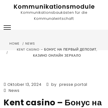
Skip
Kommunikationsmodule
to
Kommunikationsbaukästen für die
content
Kommunalwirtschaft
HOME
NEWS
KENT CASINO – БОНУС НА ПЕРВЫЙ ДЕПОЗИТ,
КАЗИНО ОНЛАЙН ЗЕРКАЛО
Oktober 13, 2024
by
presse portal
News
Kent casino – Бонус на