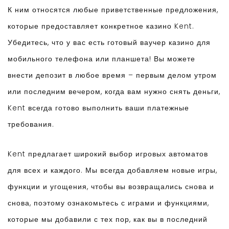
К ним относятся любые приветственные предложения,
которые предоставляет конкретное казино Kent.
Убедитесь, что у вас есть готовый ваучер казино для
мобильного телефона или планшета! Вы можете
внести депозит в любое время – первым делом утром
или последним вечером, когда вам нужно снять деньги,
Kent всегда готово выполнить ваши платежные
требования.
Kent предлагает широкий выбор игровых автоматов
для всех и каждого. Мы всегда добавляем новые игры,
функции и угощения, чтобы вы возвращались снова и
снова, поэтому ознакомьтесь с играми и функциями,
которые мы добавили с тех пор, как вы в последний