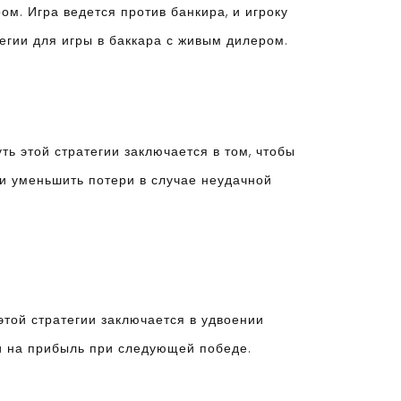
ом. Игра ведется против банкира, и игроку
тегии для игры в баккара с живым дилером.
ть этой стратегии заключается в том, чтобы
 и уменьшить потери в случае неудачной
этой стратегии заключается в удвоении
ти на прибыль при следующей победе.