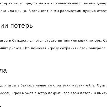
которая часто предлагается в онлайн казино с живым дилер
рока или ничью. В этой статье мы рассмотрим лучшие стра
ции потерь
гре в баккара является стратегия минимизации потерь. Су
ьших рисков. Это поможет игроку сохранить свой банкролл
ла
для игры в баккара является стратегия мартингейла. Суть 
разом, игрок может быстро покрыть все свои потери и вый