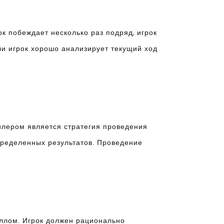
ок побеждает несколько раз подряд, игрок
ли игрок хорошо анализирует текущий ход
илером является стратегия проведения
пределенных результатов. Проведение
оллом. Игрок должен рационально