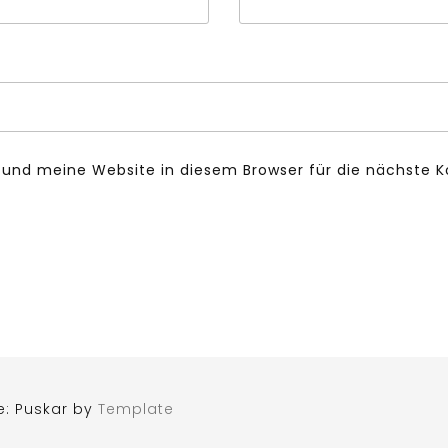
und meine Website in diesem Browser für die nächste 
e: Puskar by
Template