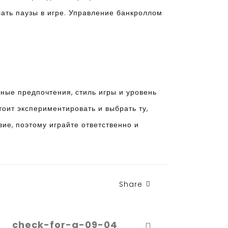
ать паузы в игре. Управление банкроллом
ные предпочтения, стиль игры и уровень
тоит экспериментировать и выбрать ту,
ие, поэтому играйте ответственно и
Share
check-for-a-09-04