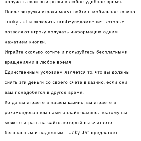
получать свои выигрыши в любое удобное время.
После загрузки игроки могут войти в мобильное казино
Lucky Jet и включить push-уведомления, которые
позволяют игроку получать информацию одним
нажатием кнопки.
Играйте сколько хотите и пользуйтесь бесплатными
вращениями в любое время.
Единственным условием является то, что вы должны
снять эти деньги со своего счета в казино, если они
вам понадобятся в другое время.
Когда вы играете в нашем казино, вы играете в
рекомендованном нами онлайн-казино, поэтому вы
можете играть на сайте, который вы считаете
безопасным и надежным. Lucky Jet предлагает