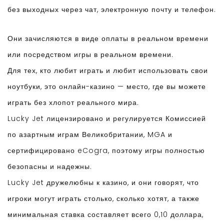
без выходных через чат, электронную почту и телефон.
Они зачисляются в виде оплаты в реальном времени
или посредством игры в реальном времени.
Для тех, кто любит играть и любит использовать свои
ноутбуки, это онлайн-казино — место, где вы можете
играть без хлопот реального мира.
Lucky Jet лицензировано и регулируется Комиссией
по азартным играм Великобритании, MGA и
сертифицировано eCogra, поэтому игры полностью
безопасны и надежны.
Lucky Jet дружелюбны к казино, и они говорят, что
игроки могут играть столько, сколько хотят, а также
минимальная ставка составляет всего 0,10 доллара,