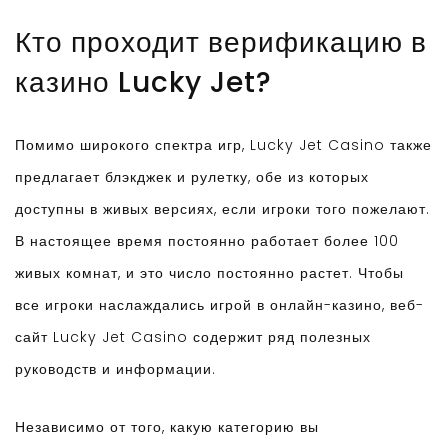
Кто проходит верификацию в
казино Lucky Jet?
Помимо широкого спектра игр, Lucky Jet Casino также
предлагает блэкджек и рулетку, обе из которых
доступны в живых версиях, если игроки того пожелают.
В настоящее время постоянно работает более 100
живых комнат, и это число постоянно растет. Чтобы
все игроки наслаждались игрой в онлайн-казино, веб-
сайт Lucky Jet Casino содержит ряд полезных
руководств и информации.
Независимо от того, какую категорию вы