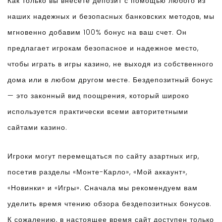
Как только вы внесете депозит с помощью любого из
наших надежных и безопасных банковских методов, мы
мгновенно добавим 100% бонус на ваш счет. Он
предлагает игрокам безопасное и надежное место,
чтобы играть в игры казино, не выходя из собственного
дома или в любом другом месте. Бездепозитный бонус
— это законный вид поощрения, который широко
используется практически всеми авторитетными
сайтами казино.
Игроки могут перемещаться по сайту азартных игр,
посетив разделы «Монте-Карло», «Мой аккаунт»,
«Новинки» и «Игры». Сначала мы рекомендуем вам
уделить время чтению обзора бездепозитных бонусов.
К сожалению, в настоящее время сайт доступен только