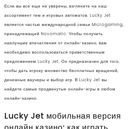
Если вы все еще не уверены, взгляните на наш
ассортимент тем и игровых автоматов. Lucky Jet
является частью международной семьи Microgaming,
принадлежащей Novomatic. Чтобы получить
наилучшие впечатления от онлайн-казино, вам
необходимо воспользоваться приветственным
предложением Lucky Jet. Он предназначен для того,
чтобы дать игроку множество бесплатных вращений,
денежные ваучеры и выбор игр. В Lucky Jet вы
найдете самые продвинутые онлайн-игры в любом
онлайн-казино.
Lucky Jet мобильная версия
онлайн казино: как играть