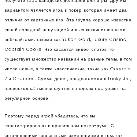
получите 1050 канадских долларов для игры. Другим
вариантом является игра в покер, которая имеет два
отличия от карточных игр. Эта группа хорошо известна
своей солидной репутацией и высококачественными
веб-сайтами, такими как Yukon Gold, Luxury Casino,
Captain Cooks. Что касается видео-слотов, то
существует множество названий на разные темы, в том
числе новые, а также классические, такие как Ocean’s
7 и Chances. Сумма денег, предлагаемая в Lucky Jet,
превосходна: тысячи фунтов в неделю поступают на
регулярной основе.
Поэтому перед игрой убедитесь, что вы
зарегистрированы в правильном покер-руме. С
сегодняшними серьезными изменениями в том, как