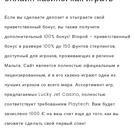
Если вы сделаете депозит и отыграете свой
приветственный бонус, вы также получите
дополнительный 100% бонус! Второй – приветственный
бонус в размере 100% до 150 фунтов стерлингов,
доступный для игроков, проживающих в регионе
Мальта. Сайт является полностью официальным и
лицензированным, и в его казино играют одни из
лучших игроков со всего мира. Ассортимент игр,
предлагаемых Lucky Jet Casino, полностью
соответствует требованиям Playtech. Вам будет
зачислено 1000 € на ваш счет еще до того, как вы
сможете сделать свой первый спин!