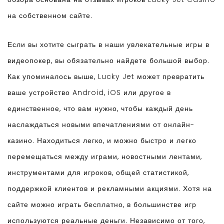
на собственном сайте.
Если вы хотите сыграть в наши увлекательные игры в
видеопокер, вы обязательно найдете большой выбор.
Как упоминалось выше, Lucky Jet может превратить
ваше устройство Android, iOS или другое в
единственное, что вам нужно, чтобы каждый день
наслаждаться новыми впечатлениями от онлайн-
казино. Находиться легко, и можно быстро и легко
перемещаться между играми, новостными лентами,
инструментами для игроков, общей статистикой,
поддержкой клиентов и рекламными акциями. Хотя на
сайте можно играть бесплатно, в большинстве игр
используются реальные деньги. Независимо от того,