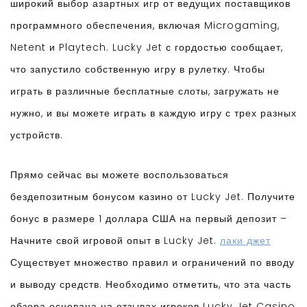
широкий выбор азартных игр от ведущих поставщиков
программного обеспечения, включая Microgaming,
Netent и Playtech. Lucky Jet с гордостью сообщает,
что запустило собственную игру в рулетку. Чтобы
играть в различные бесплатные слоты, загружать не
нужно, и вы можете играть в каждую игру с трех разных
устройств.
Прямо сейчас вы можете воспользоваться
бездепозитным бонусом казино от Lucky Jet. Получите
бонус в размере 1 доллара США на первый депозит –
Начните свой игровой опыт в Lucky Jet.
лаки джет
Существует множество правил и ограничений по вводу
и выводу средств. Необходимо отметить, что эта часть
обзора основана на отзывах игроков Lucky Jet Casino