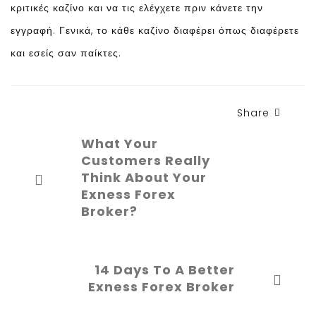
κριτικές καζίνο και να τις ελέγχετε πριν κάνετε την
εγγραφή. Γενικά, το κάθε καζίνο διαφέρει όπως διαφέρετε
και εσείς σαν παίκτες.
Share
What Your
Customers Really
Think About Your
Exness Forex
Broker?
14 Days To A Better
Exness Forex Broker