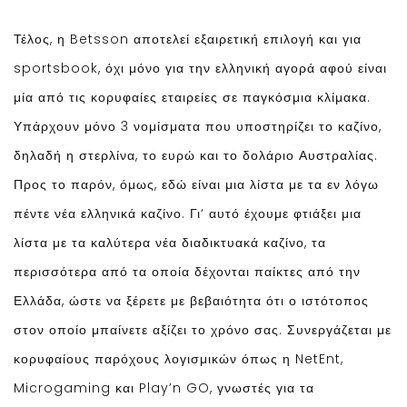
Τέλος, η Betsson αποτελεί εξαιρετική επιλογή και για
sportsbook, όχι μόνο για την ελληνική αγορά αφού είναι
μία από τις κορυφαίες εταιρείες σε παγκόσμια κλίμακα.
Υπάρχουν μόνο 3 νομίσματα που υποστηρίζει το καζίνο,
δηλαδή η στερλίνα, το ευρώ και το δολάριο Αυστραλίας.
Προς το παρόν, όμως, εδώ είναι μια λίστα με τα εν λόγω
πέντε νέα ελληνικά καζίνο. Γι‘ αυτό έχουμε φτιάξει μια
λίστα με τα καλύτερα νέα διαδικτυακά καζίνο, τα
περισσότερα από τα οποία δέχονται παίκτες από την
Ελλάδα, ώστε να ξέρετε με βεβαιότητα ότι ο ιστότοπος
στον οποίο μπαίνετε αξίζει το χρόνο σας. Συνεργάζεται με
κορυφαίους παρόχους λογισμικών όπως η NetEnt,
Microgaming και Play’n GO, γνωστές για τα