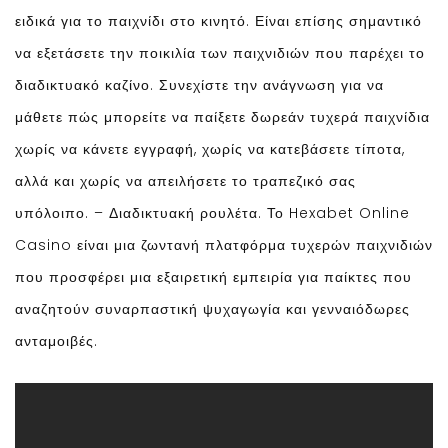
ειδικά για το παιχνίδι στο κινητό. Είναι επίσης σημαντικό
να εξετάσετε την ποικιλία των παιχνιδιών που παρέχει το
διαδικτυακό καζίνο. Συνεχίστε την ανάγνωση για να
μάθετε πώς μπορείτε να παίξετε δωρεάν τυχερά παιχνίδια
χωρίς να κάνετε εγγραφή, χωρίς να κατεβάσετε τίποτα,
αλλά και χωρίς να απειλήσετε το τραπεζικό σας
υπόλοιπο. – Διαδικτυακή ρουλέτα. Το Hexabet Online
Casino είναι μια ζωντανή πλατφόρμα τυχερών παιχνιδιών
που προσφέρει μια εξαιρετική εμπειρία για παίκτες που
αναζητούν συναρπαστική ψυχαγωγία και γενναιόδωρες
ανταμοιβές.