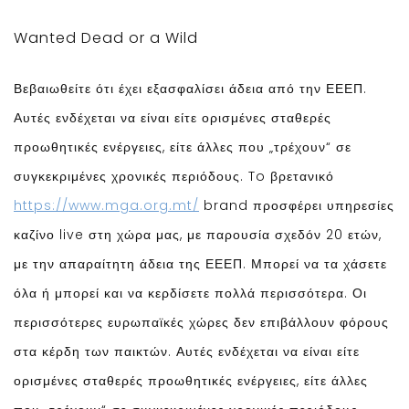
Wanted Dead or a Wild
Βεβαιωθείτε ότι έχει εξασφαλίσει άδεια από την ΕΕΕΠ.
Αυτές ενδέχεται να είναι είτε ορισμένες σταθερές
προωθητικές ενέργειες, είτε άλλες που „τρέχουν“ σε
συγκεκριμένες χρονικές περιόδους. To βρετανικό
https://www.mga.org.mt/
brand προσφέρει υπηρεσίες
καζίνο live στη χώρα μας, με παρουσία σχεδόν 20 ετών,
με την απαραίτητη άδεια της ΕΕΕΠ. Μπορεί να τα χάσετε
όλα ή μπορεί και να κερδίσετε πολλά περισσότερα. Οι
περισσότερες ευρωπαϊκές χώρες δεν επιβάλλουν φόρους
στα κέρδη των παικτών. Αυτές ενδέχεται να είναι είτε
ορισμένες σταθερές προωθητικές ενέργειες, είτε άλλες