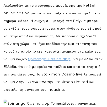
Ακολουθώντας το πρόγραμμα αφοσίωσης της NetBet
online casino μπορείτε να παίξετε και να επωφεληθείτε
σήμερα κιόλας. Η συχνή συμμετοχή στα Παίγνια μπορεί
να εκθέτει τους συμμετέχοντες στον κίνδυνο του εθισμού
και στην απώλεια περιουσίας. Με παρουσία σχεδόν 20
ετών στη χώρα μας, έχει κερδίσει την εμπιστοσύνη του
κοινού το οποίο το έχει κατατάξει ανάμεσα στα καλύτερα
νόμιμα καζίνο
Spinanga Casino app
live με άδεια στην
Ελλάδα. Φυσικά μπορείτε να παίξετε και από το κινητό ή
την ταμπλέτα σας. Το Stoiximan Casino live λειτουργεί
νόμιμα στην Ελλάδα υπό την Stoiximan Limited και
αποτελεί τη συνέχεια του Incasino.