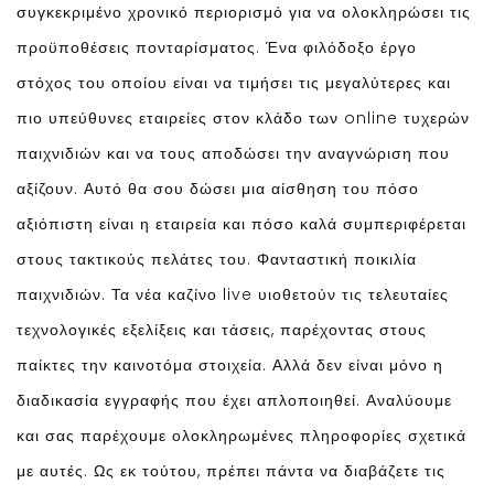
συγκεκριμένο χρονικό περιορισμό για να ολοκληρώσει τις
προϋποθέσεις πονταρίσματος. Ένα φιλόδοξο έργο
στόχος του οποίου είναι να τιμήσει τις μεγαλύτερες και
πιο υπεύθυνες εταιρείες στον κλάδο των online τυχερών
παιχνιδιών και να τους αποδώσει την αναγνώριση που
αξίζουν. Αυτό θα σου δώσει μια αίσθηση του πόσο
αξιόπιστη είναι η εταιρεία και πόσο καλά συμπεριφέρεται
στους τακτικούς πελάτες του. Φανταστική ποικιλία
παιχνιδιών. Τα νέα καζίνο live υιοθετούν τις τελευταίες
τεχνολογικές εξελίξεις και τάσεις, παρέχοντας στους
παίκτες την καινοτόμα στοιχεία. Αλλά δεν είναι μόνο η
διαδικασία εγγραφής που έχει απλοποιηθεί. Αναλύουμε
και σας παρέχουμε ολοκληρωμένες πληροφορίες σχετικά
με αυτές. Ως εκ τούτου, πρέπει πάντα να διαβάζετε τις