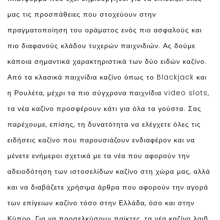
μας τις προσπάθειες που στοχεύουν στην
πραγματοποίηση του οράματος ενός πιο ασφαλούς και
πιο διαφανούς κλάδου τυχερών παιχνιδιών. Ας δούμε
κάποια σημαντικά χαρακτηριστικά των δύο ειδών καζίνο.
Από τα κλασικά παιχνίδια καζίνο όπως το Blackjack και
η Ρουλέτα, μέχρι τα πιο σύγχρονα παιχνίδια video slots,
τα νέα καζίνο προσφέρουν κάτι για όλα τα γούστα. Σας
παρέχουμε, επίσης, τη δυνατότητα να ελέγχετε όλες τις
ειδήσεις καζίνο που παρουσιάζουν ενδιαφέρον και να
μένετε ενήμεροι σχετικά με τα νέα που αφορούν την
αδειοδότηση των ιστοσελίδων καζίνο στη χώρα μας, αλλά
και να διαβάζετε χρήσιμα άρθρα που αφορούν την αγορά
των επίγειων καζίνο τόσο στην Ελλάδα, όσο και στην
Κύπρο. Για να προσελκύσουν παίκτες, τα νέα καζίνο λαιβ