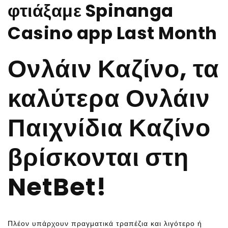
φτιάξαμε Spinanga
Casino app Last Month
Ονλάιν Καζίνο, τα
καλύτερα Ονλάιν
Παιχνίδια Καζίνο
βρίσκονται στη
NetBet!
Πλέον υπάρχουν πραγματικά τραπέζια και λιγότερο ή