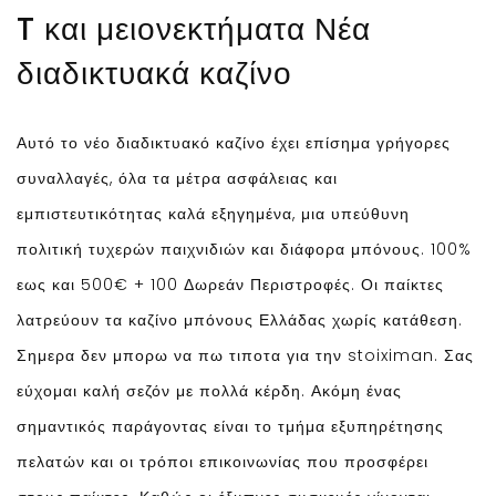
T και μειονεκτήματα Νέα
διαδικτυακά καζίνο
Αυτό το νέο διαδικτυακό καζίνο έχει επίσημα γρήγορες
συναλλαγές, όλα τα μέτρα ασφάλειας και
εμπιστευτικότητας καλά εξηγημένα, μια υπεύθυνη
πολιτική τυχερών παιχνιδιών και διάφορα μπόνους. 100%
εως και 500€ + 100 Δωρεάν Περιστροφές. Οι παίκτες
λατρεύουν τα καζίνο μπόνους Ελλάδας χωρίς κατάθεση.
Σημερα δεν μπορω να πω τιποτα για την stoiximan. Σας
εύχομαι καλή σεζόν με πολλά κέρδη. Ακόμη ένας
σημαντικός παράγοντας είναι το τμήμα εξυπηρέτησης
πελατών και οι τρόποι επικοινωνίας που προσφέρει