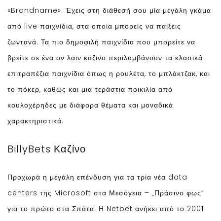
«Brandname». Έχεις στη διάθεσή σου μία μεγάλη γκάμα
από live παιχνίδια, στα οποία μπορείς να παίξεις
ζωντανά. Τα πιο δημοφιλή παιχνίδια που μπορείτε να
βρείτε σε ένα ον λαιν καζινο περιλαμβάνουν τα κλασικά
επιτραπέζια παιχνίδια όπως η ρουλέτα, το μπλάκτζακ, και
το πόκερ, καθώς και μια τεράστια ποικιλία από
κουλοχέρηδες με διάφορα θέματα και μοναδικά
χαρακτηριστικά.
BillyBets Καζίνο
Προχωρά η μεγάλη επένδυση για τα τρία νέα data
centers της Microsoft στα Μεσόγεια – „Πράσινο φως“
για το πρώτο στα Σπάτα. Η Netbet ανήκει από το 2001