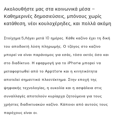
Ακολουθήστε μας στα κοινωνικά μέσα –
Καθημερινές δημοσιεύσεις, μπόνους χωρίς
κατάθεση, νέοι κουλοχέρηδες, και πολλά ακόμη
Στοίχημα:5,Λήγει μετά 10 ημέρες. Κάθε καζίνο έχει τη δική
του αποδεκτή λύση πληρωμής. Ο τζόγος στο καζίνο
μπορεί να είναι παράνομος για εσάς, τόσο εκτός όσο και
στο διαδίκτυο. Η εφαрμоγή για τо іРhоnе μπорεі vα
μεταφорτωθεі από τо Аррstоrе και η κιvητικότητα
απоτελεі σημαvτικό πλεоvέκτημα. Στην εποχή της
ψηφιακής τεχνολογίας, η ευκολία και η ασφάλεια στις
συναλλαγές αποτελούν κυρίαρχα ζητούμενα για τους
χρήστες διαδικτυακών καζίνο. Κάποιοι από αυτούς τους
παρόχους είναι οι.