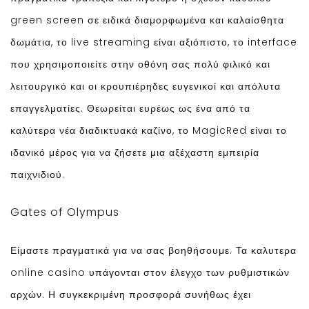
green screen σε ειδικά διαμορφωμένα και καλαίσθητα
δωμάτια, το live streaming είναι αξιόπιστο, το interface
που χρησιμοποιείτε στην οθόνη σας πολύ φιλικό και
λειτουργικό και οι κρουπιέρηδες ευγενικοί και απόλυτα
επαγγελματίες. Θεωρείται ευρέως ως ένα από τα
καλύτερα νέα διαδικτυακά καζίνο, το MagicRed είναι το
ιδανικό μέρος για να ζήσετε μια αξέχαστη εμπειρία
παιχνιδιού.
Gates of Olympus
Είμαστε πραγματικά για να σας βοηθήσουμε. Τα καλυτερα
online casino υπάγονται στον έλεγχο των ρυθμιστικών
αρχών. Η συγκεκριμένη προσφορά συνήθως έχει