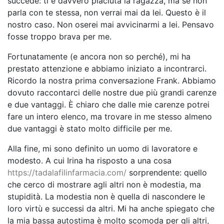
succede: ti è davvero piaciuta la ragazza, ma se non
parla con te stessa, non verrai mai da lei. Questo è il
nostro caso. Non oserei mai avvicinarmi a lei. Pensavo
fosse troppo brava per me.
Fortunatamente (e ancora non so perché), mi ha
prestato attenzione e abbiamo iniziato a incontrarci.
Ricordo la nostra prima conversazione Frank. Abbiamo
dovuto raccontarci delle nostre due più grandi carenze
e due vantaggi. È chiaro che dalle mie carenze potrei
fare un intero elenco, ma trovare in me stesso almeno
due vantaggi è stato molto difficile per me.
Alla fine, mi sono definito un uomo di lavoratore e
modesto. A cui Irina ha risposto a una cosa
https://tadalafilinfarmacia.com/
sorprendente: quello
che cerco di mostrare agli altri non è modestia, ma
stupidità. La modestia non è quella di nascondere le
loro virtù e successi da altri. Mi ha anche spiegato che
la mia bassa autostima è molto scomoda per gli altri,