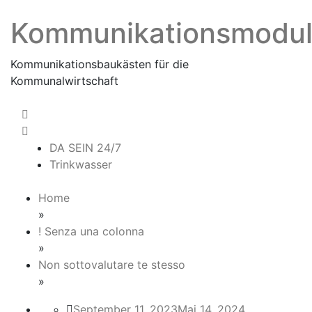
Skip
Kommunikationsmodu
to
content
Kommunikationsbaukästen für die
Kommunalwirtschaft
DA SEIN 24/7
Trinkwasser
Home
»
! Senza una colonna
»
Non sottovalutare te stesso
»
September 11, 2023
Mai 14, 2024