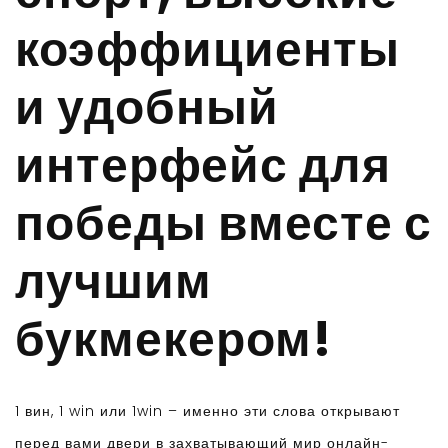
коэффициенты
и удобный
интерфейс для
победы вместе с
лучшим
букмекером!
1 вин, 1 win или 1win – именно эти слова открывают
перед вами двери в захватывающий мир онлайн-