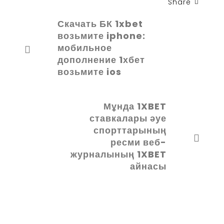
Share
Скачать БК 1xbet
возьмите iphone:
мобильное
дополнение 1хбет
возьмите ios
Мұнда 1XBET
ставкалары әуе
спорттарының
ресми веб-
журналының 1XBET
айнасы