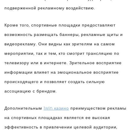
подверженной рекламному воздействию.
Кроме того, спортивные площадки предоставляют
возможность размещать баннеры, рекламные щиты и
видеорекламу. Они видны как зрителям на самом
мероприятии, так и тем, кто смотрит трансляцию по
телевизору или в интернете. Зрительное восприятие
информации влияет на эмоциональное восприятие
происходящего и позволяет создать сильную
ассоциацию с брендом.
Дополнительным
1win казино
преимуществом рекламы
на спортивных площадках является ее высокая
эффективность в привлечении целевой аудитории,