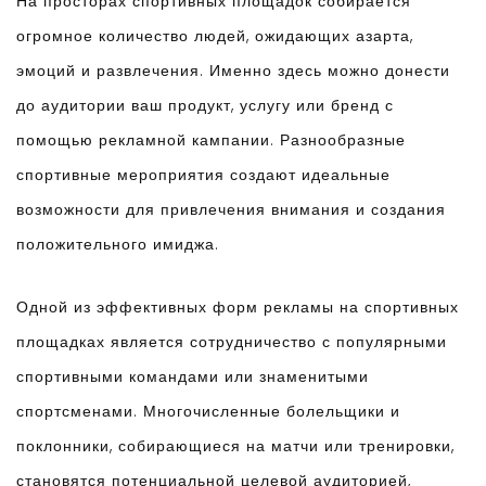
На просторах спортивных площадок собирается
огромное количество людей, ожидающих азарта,
эмоций и развлечения. Именно здесь можно донести
до аудитории ваш продукт, услугу или бренд с
помощью рекламной кампании. Разнообразные
спортивные мероприятия создают идеальные
возможности для привлечения внимания и создания
положительного имиджа.
Одной из эффективных форм рекламы на спортивных
площадках является сотрудничество с популярными
спортивными командами или знаменитыми
спортсменами. Многочисленные болельщики и
поклонники, собирающиеся на матчи или тренировки,
становятся потенциальной целевой аудиторией,