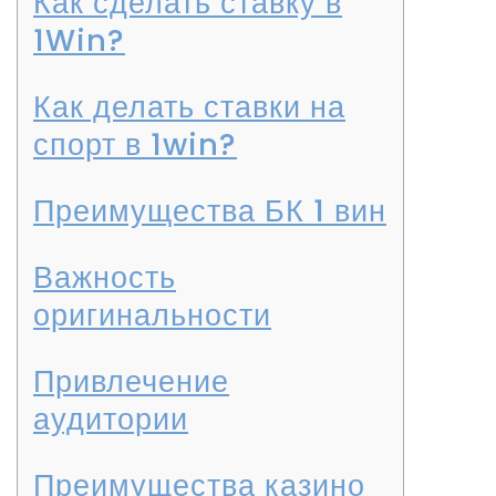
Как сделать ставку в
1Win?
Как делать ставки на
спорт в 1win?
Преимущества БК 1 вин
Важность
оригинальности
Привлечение
аудитории
Преимущества казино