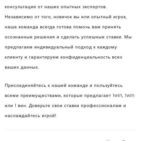
консультации от наших опытных экспертов.
Независимо от того, новичок вы или опытный игрок,
наша команда всегда готова помочь вам принять
осознанные решения и сделать успешные ставки. Мы
предлагаем индивидуальный подход к каждому
клиенту и гарантируем конфиденциальность всех
ваших данных.
Присоединяйтесь к нашей команде и пользуйтесь
всеми преимуществами, которые предлагает 1win, 1win
или 1 вин. Доверьте свои ставки профессионалам и
наслаждайтесь игрой!