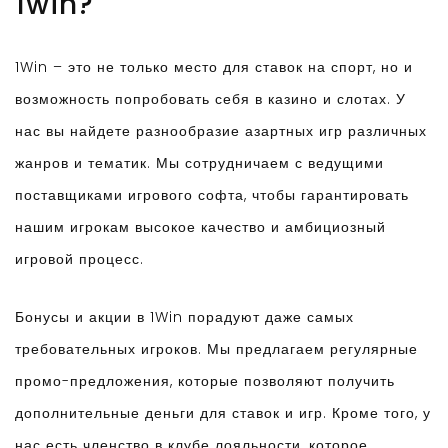
1win?
1Win – это не только место для ставок на спорт, но и
возможность попробовать себя в казино и слотах. У
нас вы найдете разнообразие азартных игр различных
жанров и тематик. Мы сотрудничаем с ведущими
поставщиками игрового софта, чтобы гарантировать
нашим игрокам высокое качество и амбициозный
игровой процесс.
Бонусы и акции в 1Win порадуют даже самых
требовательных игроков. Мы предлагаем регулярные
промо-предложения, которые позволяют получить
дополнительные деньги для ставок и игр. Кроме того, у
нас есть членство в клубе лояльности, которое