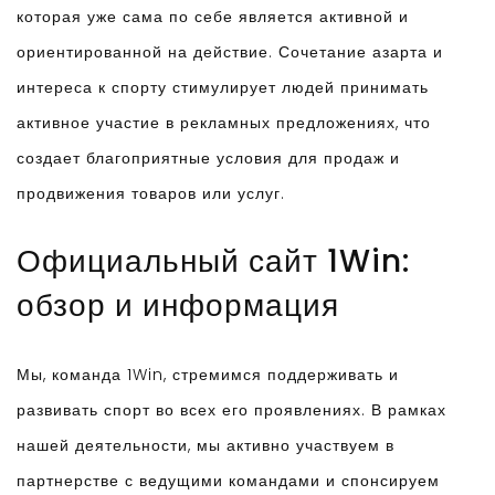
которая уже сама по себе является активной и
ориентированной на действие. Сочетание азарта и
интереса к спорту стимулирует людей принимать
активное участие в рекламных предложениях, что
создает благоприятные условия для продаж и
продвижения товаров или услуг.
Официальный сайт 1Win:
обзор и информация
Мы, команда 1Win, стремимся поддерживать и
развивать спорт во всех его проявлениях. В рамках
нашей деятельности, мы активно участвуем в
партнерстве с ведущими командами и спонсируем