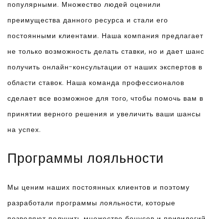
популярными. Множество людей оценили
преимущества данного ресурса и стали его
постоянными клиентами. Наша компания предлагает
не только возможность делать ставки, но и дает шанс
получить онлайн-консультации от наших экспертов в
области ставок. Наша команда профессионалов
сделает все возможное для того, чтобы помочь вам в
принятии верного решения и увеличить ваши шансы
на успех.
Программы лояльности
Мы ценим наших постоянных клиентов и поэтому
разработали программы лояльности, которые
позволяют получить множество бонусов и привилегий.