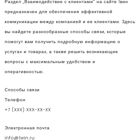
Раздел „Взаимодействие с клиентами“ на сайте 1вин
предназначен для обеспечения эффективной
коммуникации между компанией и ее клиентами. Здесь
вы найдете разнообразные способы связи, которые
помогут вам получить подробную информацию о
услугах и товарах, а также решить возникающие
вопросы с максимальным удобством и
оперативностью.
Способы связи
Телефон
+7 (XXX) XXX-XX-XX
Электронная почта
info@1win.ru