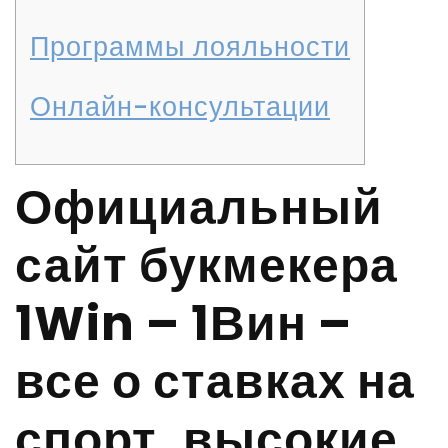
Программы лояльности
Онлайн-консультации
Официальный
сайт букмекера
1Win – 1Вин –
все о ставках на
спорт, высокие