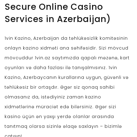
Secure Online Casino
Services in Azerbaijan)
1vin Kazino, Azerbaijan da təhlükəsizlik komitəsinin
onlayn kazino xidməti ana səhifəsidir. Sizi mövcud
mövcuddur 1vin.az saytımızda qapalı məzənə, kart
oyunları və daha fazlası ilə tanışalmısınız. 1vin
Kazino, Azerbaycanın kurallarına uygun, güvənli və
təhlükəsiz bir ortaşdır. Əgər siz qonaq sahibi
olmasanız da, istədiyiniz zaman kazino
xidmətlərinə müraciət edə bilərsiniz. Əgər sizi
kasino üçün ən yaxşı yerdə olanlar arasında
tanıtmaq olarsa sizinlə əlaqə saxlayın – bizimlə
çatışın!