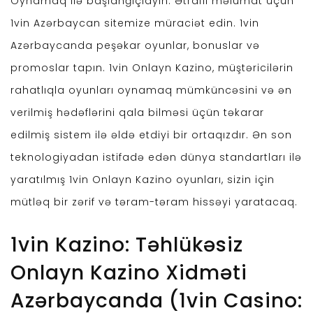
Oynamaq ilə başlanğıçlayın. Ətraflı məlumat üçün
1vin Azərbaycan sitemize müraciət edin. 1vin
Azərbaycanda peşəkar oyunlar, bonuslar və
promoslar tapın. 1vin Onlayn Kazino, müştəricilərin
rahatlıqla oyunları oynamaq mümküncəsini və ən
verilmiş hədəflərini qala bilməsi üçün təkarar
edilmiş sistem ilə əldə etdiyi bir ortaqızdır. Ən son
teknologiyadan istifadə edən dünya standartları ilə
yaratılmış 1vin Onlayn Kazino oyunları, sizin için
mütləq bir zərif və təram-təram hissəyi yaratacaq.
1vin Kazino: Təhlükəsiz
Onlayn Kazino Xidməti
Azərbaycanda (1vin Casino: