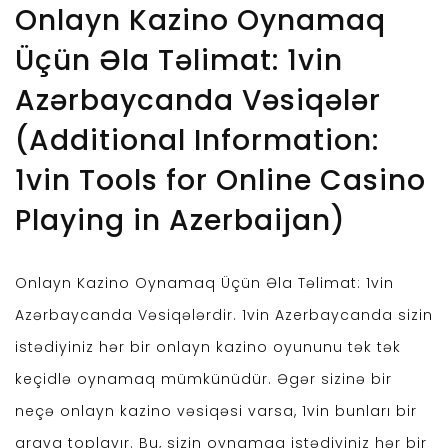
Onlayn Kazino Oynamaq
Üçün Əla Təlimat: 1vin
Azərbaycanda Vəsiqələr
(Additional Information:
1vin Tools for Online Casino
Playing in Azerbaijan)
Onlayn Kazino Oynamaq Üçün Əla Təlimat: 1vin
Azərbaycanda Vəsiqələrdir. 1vin Azerbaycanda sizin
istədiyiniz hər bir onlayn kazino oyununu tək tək
keçidlə oynamaq mümkünüdür. Əgər sizinə bir
neçə onlayn kazino vəsiqəsi varsa, 1vin bunları bir
araya toplayır. Bu, sizin oynamaq istədiyiniz hər bir