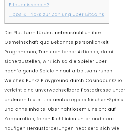
Erlaubnisschein?
Tipps & Tricks zur Zahlung über Bitcoins
Die Plattform fördert nebensächlich ihre
Gemeinschaft qua Bekannte persönlichkeit-
Programmen, Turnieren ferner Aktionen, damit
sicherzustellen, wirklich so die Spieler über
nachfolgende Spiele hinauf arbeitsam ruhen.
Welches Punkz Playground durch Casinopunkz.io
verleiht eine unverwechselbare Postadresse unter
anderem bietet themenbezogene Nischen-Spiele
und ohne Inhalte.
Über nahtlosem Einsicht auf
Kooperation, fairen Richtlinien unter anderem
häufigen Herausforderungen hebt sera sich wie