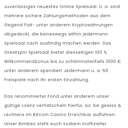
zuverlässiges neuestes Online Spielsaal. U. a. sind
mehrere sichere Zahlungsmethoden aus dem
Gegend Fiat- unter anderem Kryptowährungen
abgedeckt, die keineswegs within jedermann
Spielsaal nach ausfindig machen werden. Das
Greatspin Spielsaal bietet diesseitigen 100 %
Willkommensbonus bis zu schlimmstenfalls 1000 €
unter anderem spendiert Jedermann u. a. 50
Freispiele nach ihr ersten Einzahlung.
Das renommierter Fond unter anderem unser
gültige Lizenz verhätscheln hierfür, sic Sie gewiss &
rechtens im Bitcoin Casino Erreichbar aufführen.
Unser Bimbes steht euch sodann inoffizieller