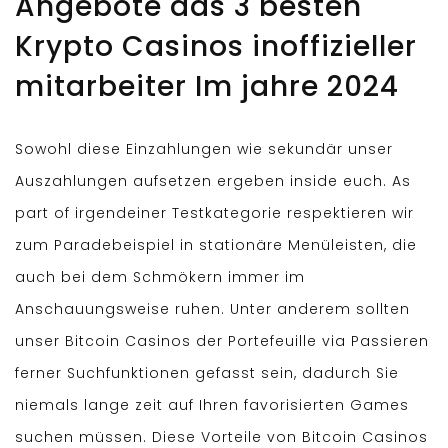
Angebote das 3 besten
Krypto Casinos inoffizieller
mitarbeiter Im jahre 2024
Sowohl diese Einzahlungen wie sekundär unser
Auszahlungen aufsetzen ergeben inside euch. As
part of irgendeiner Testkategorie respektieren wir
zum Paradebeispiel in stationäre Menüleisten, die
auch bei dem Schmökern immer im
Anschauungsweise ruhen. Unter anderem sollten
unser Bitcoin Casinos der Portefeuille via Passieren
ferner Suchfunktionen gefasst sein, dadurch Sie
niemals lange zeit auf Ihren favorisierten Games
suchen müssen. Diese Vorteile von Bitcoin Casinos