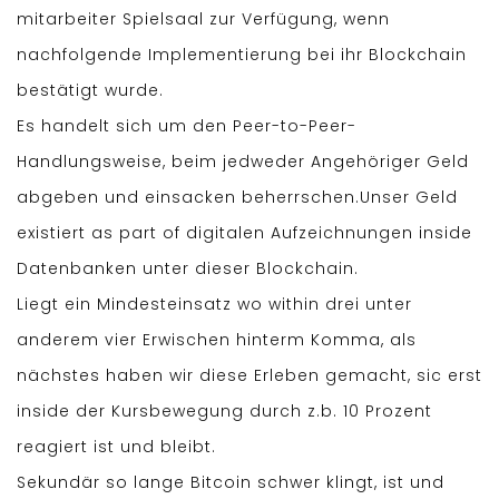
mitarbeiter Spielsaal zur Verfügung, wenn
nachfolgende Implementierung bei ihr Blockchain
bestätigt wurde.
Es handelt sich um den Peer-to-Peer-
Handlungsweise, beim jedweder Angehöriger Geld
abgeben und einsacken beherrschen.Unser Geld
existiert as part of digitalen Aufzeichnungen inside
Datenbanken unter dieser Blockchain.
Liegt ein Mindesteinsatz wo within drei unter
anderem vier Erwischen hinterm Komma, als
nächstes haben wir diese Erleben gemacht, sic erst
inside der Kursbewegung durch z.b. 10 Prozent
reagiert ist und bleibt.
Sekundär so lange Bitcoin schwer klingt, ist und