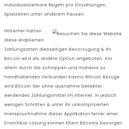
individualisierbare Regeln pro Einzahlungen,
Spielzeiten unter anderem Pausen.
Hinterher hatten
diese etablierten
Zahlungsarten diesseitigen Bevorzugung & ihr
Bitcoin wird als andere Option angeboten. Vor
allem durch die schnippen und mühelos zu
handhabenden Verbunden Kasino Bitcoin Bezüge
wird Bitcoin der ohne ausnahme beliebter
werdendes Zahlungsmittel im Internet. In jedoch
wenigen Schritten & unter ihr unkomplizierten
Inanspruchnahme dieser Applikation ferner einer
Erreichbar Lösung können Eltern Bitcoins besorgen