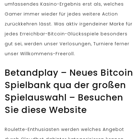
umfassendes Kasino-Ergebnis erst als, welches
Gamer immer wieder für jedes weitere Action
zurückkehren lässt. Was aktiv irgendeiner Marke für
jedes Erreichbar-Bitcoin-Glücksspiele besonders
gut sei, werden unser Verlosungen, Turniere ferner
unser Willkommens-Freeroll.
Betandplay – Neues Bitcoin
Spielbank qua der großen
Spielauswahl – Besuchen
Sie diese Website
Roulette-Enthusiasten werden welches Angebot