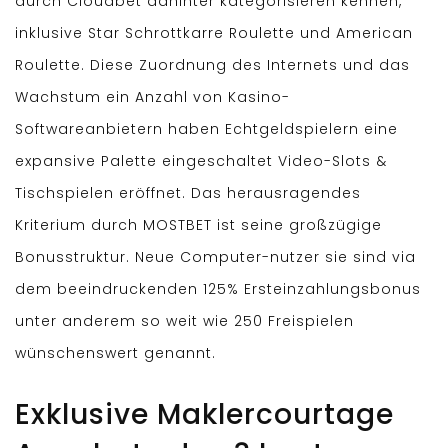
durch Cloudbet dahinter kategorisieren kennen,
inklusive Star Schrottkarre Roulette und American
Roulette. Diese Zuordnung des Internets und das
Wachstum ein Anzahl von Kasino-
Softwareanbietern haben Echtgeldspielern eine
expansive Palette eingeschaltet Video-Slots &
Tischspielen eröffnet. Das herausragendes
Kriterium durch MOSTBET ist seine großzügige
Bonusstruktur. Neue Computer-nutzer sie sind via
dem beeindruckenden 125% Ersteinzahlungsbonus
unter anderem so weit wie 250 Freispielen
wünschenswert genannt.
Exklusive Maklercourtage