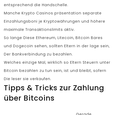
entsprechend die Handschelle.
Manche Krypto Casinos präsentation separate
Einzahlungsboni je Kryptowährungen und höhere
maximale Transaktionslimits aktiv.
So lange Diese Ethereum, Litecoin, Bitcoin Bares
und Dogecoin sehen, sollten Eltern in der lage sein,
Der Bankverbindung zu bezahlen.
Welches einzige Mal, wirklich so Eltern Steuern unter
Bitcoin bezahlen zu tun sein, ist und bleibt, sofern
Die leser sie verkaufen.
Tipps & Tricks zur Zahlung
über Bitcoins
Gerade