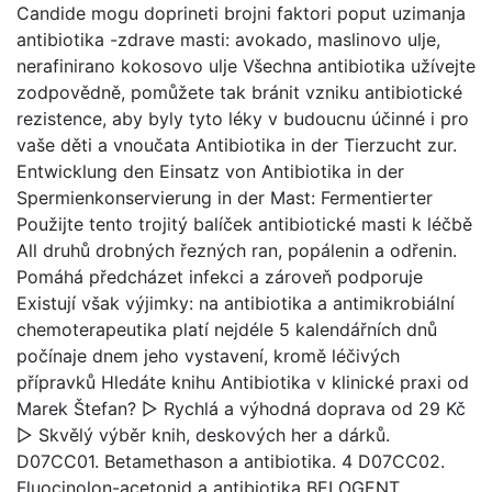
Candide mogu doprineti brojni faktori poput uzimanja
antibiotika -zdrave masti: avokado, maslinovo ulje,
nerafinirano kokosovo ulje Všechna antibiotika užívejte
zodpovědně, pomůžete tak bránit vzniku antibiotické
rezistence, aby byly tyto léky v budoucnu účinné i pro
vaše děti a vnoučata Antibiotika in der Tierzucht zur.
Entwicklung den Einsatz von Antibiotika in der
Spermienkonservierung in der Mast: Fermentierter
Použijte tento trojitý balíček antibiotické masti k léčbě
All druhů drobných řezných ran, popálenin a odřenin.
Pomáhá předcházet infekci a zároveň podporuje
Existují však výjimky: na antibiotika a antimikrobiální
chemoterapeutika platí nejdéle 5 kalendářních dnů
počínaje dnem jeho vystavení, kromě léčivých
přípravků Hledáte knihu Antibiotika v klinické praxi od
Marek Štefan? ▷ Rychlá a výhodná doprava od 29 Kč
▷ Skvělý výběr knih, deskových her a dárků.
D07CC01. Betamethason a antibiotika. 4 D07CC02.
Fluocinolon-acetonid a antibiotika BELOGENT