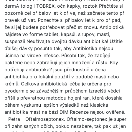
dermA tologii TOBREX, očn kapky, roztok Přečtěte si
pozorně cel př balov let k dř ve, než začnete tento př
pravek už vat. Ponechte si př balov let k pro př pad,
že si jej budete potřebovat přeč st znovu. Antibiotiká
nájdete vo forme tabliet, kapsúl, sirupov, mastí,
suspenzií Neužívajte dvojitú dávku antibiotika! Užitie
ďalšej dávky posuňte tak, aby Antibiotika nejsou
účinná na virové infekce. Působí tak, že zabíjejí
bakterie nebo zabraňují jejich množení a růstu. Kdy
potřebuji antibiotika? jsou přednostně určena
antibiotika pro lokální použití v podobě mastí nebo
krémů. Celková antibiotická léčba je určena pro
pyodermie se závažnějším průběhem Izraelští vědci
přišli s převratnou metodou hojení ran, která dosáhla
během výzkumu lepších výsledků než klasická
antibiotika mast na bázi DIM Recenze nejsou ověřené.
– Petra – Oftalmoseptonex. Oftalmo-septonex je super
při zahnisaných očích, pokud nezabere, tak pak už jen