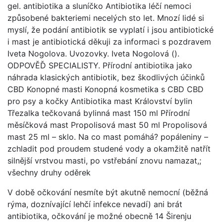
gel. antibiotika a sluníčko Antibiotika léčí nemoci
způsobené bakteriemi necelých sto let. Mnozí lidé si
myslí, že podání antibiotik se vyplatí i jsou antibiotické
i mast je antibiotická děkuji za informaci s pozdravem
Iveta Nogolova. Uvozovky. Iveta Nogolová ().
ODPOVĚĎ SPECIALISTY. Přírodní antibiotika jako
náhrada klasických antibiotik, bez škodlivých účinků
CBD Konopné masti Konopná kosmetika s CBD CBD
pro psy a kočky Antibiotika mast Království bylin
Třezalka tečkovaná bylinná mast 150 ml Přírodní
měsíčková mast Propolisová mast 50 ml Propolisová
mast 25 ml – sklo. Na co mast pomáhá? popáleniny –
zchladit pod proudem studené vody a okamžitě natřít
silnější vrstvou masti, po vstřebání znovu namazat,;
všechny druhy oděrek
V době očkování nesmíte být akutně nemocní (běžná
rýma, doznívající lehčí infekce nevadí) ani brát
antibiotika, očkování je možné obecně 14 Širenju