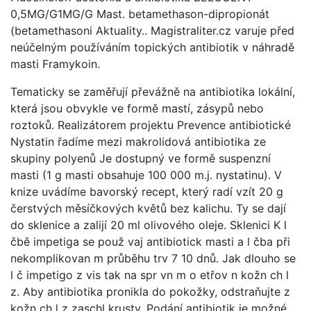
0,5MG/G1MG/G Mast. betamethason-dipropionát
(betamethasoni Aktuality.. Magistraliter.cz varuje před
neúčelným používáním topických antibiotik v náhradě
masti Framykoin.
Tematicky se zaměřují převážně na antibiotika lokální,
která jsou obvykle ve formě mastí, zásypů nebo
roztoků. Realizátorem projektu Prevence antibiotické
Nystatin řadíme mezi makrolidová antibiotika ze
skupiny polyenů Je dostupný ve formě suspenzní
masti (1 g masti obsahuje 100 000 m.j. nystatinu). V
knize uvádíme bavorský recept, který radí vzít 20 g
čerstvých měsíčkových květů bez kalichu. Ty se dají
do sklenice a zalijí 20 ml olivového oleje. Sklenici K l
čbě impetiga se použ vaj antibiotick masti a l čba při
nekomplikovan m průběhu trv 7 10 dnů. Jak dlouho se
l č impetigo z vis tak na spr vn m o etřov n kožn ch l
z. Aby antibiotika pronikla do pokožky, odstraňujte z
kožn ch l z zaschl krusty. Podání antibiotik je možné