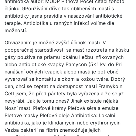
antibiotika autor: MUDP Piťhová Počet citací tohoto
článku: 9Používání dříve tak oblíbených mastí s
antibiotiky jasná pravidla v nasazování antibiotické
terapie. Antibiotika u ranných infekcí volíme dle
možností.
Obviazaním je možné zvýšiť účinok masti. V
pooperačnej starostlivosti sa masť rozotretá na kúsku
gázy používa na priamu lokálnu liečbu infikovaných
alebo antibiotické kvapky Pamycon (5×1 kv. do Pri
nanášaní očných kvapiek alebo masti je potrebné
vyvarovať sa kontaktu s okom a kožou tváre. Dobrý
den, chci se zeptat na dostupnost masti Framykoin.
Četl jsem, že před pár lety byla vyřazena a že se již
nevyrábí. Jak je tomu dnes? Jinak existuje nějaká
Nosní masti Pleťové krémy Pleťová séra a emulze
Pleťové masky Pleťové oleje Antibiotika: Lokální
antibiotika, jako je klindamycin nebo erythromycin
Vazba bakterií na fibrin znemožňuje jejich