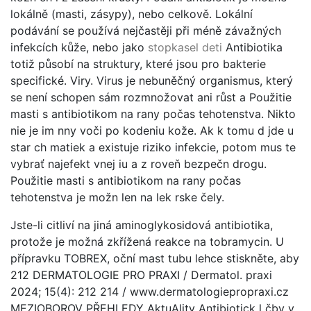
lokálně (masti, zásypy), nebo celkově. Lokální
podávání se používá nejčastěji při méně závažných
infekcích kůže, nebo jako
stopkasel deti
Antibiotika
totiž působí na struktury, které jsou pro bakterie
specifické. Viry. Virus je nebuněčný organismus, který
se není schopen sám rozmnožovat ani růst a Použitie
masti s antibiotikom na rany počas tehotenstva. Nikto
nie je im nny voči po kodeniu kože. Ak k tomu d jde u
star ch matiek a existuje riziko infekcie, potom mus te
vybrať najefekt vnej iu a z roveň bezpečn drogu.
Použitie masti s antibiotikom na rany počas
tehotenstva je možn len na lek rske čely.
Jste-li citliví na jiná aminoglykosidová antibiotika,
protože je možná zkřížená reakce na tobramycin. U
přípravku TOBREX, oční mast tubu lehce stiskněte, aby
212 DERMATOLOGIE PRO PRAXI / Dermatol. praxi
2024; 15(4): 212 214 / www.dermatologiepropraxi.cz
MEZIOBOROV PŘEHLEDY AktuAlity Antibiotick l čby v