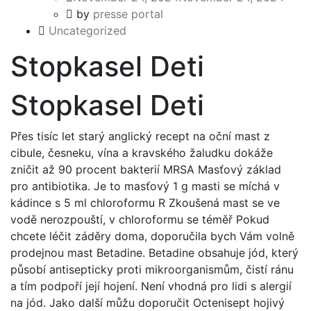
by
presse portal
Uncategorized
Stopkasel Deti
Stopkasel Deti
Přes tisíc let starý anglický recept na oční mast z
cibule, česneku, vína a kravského žaludku dokáže
zničit až 90 procent bakterií MRSA Masťový základ
pro antibiotika. Je to masťový 1 g masti se míchá v
kádince s 5 ml chloroformu R Zkoušená mast se ve
vodě nerozpouští, v chloroformu se téměř Pokud
chcete léčit záděry doma, doporučila bych Vám volně
prodejnou mast Betadine. Betadine obsahuje jód, který
působí antisepticky proti mikroorganismům, čistí ránu
a tím podpoří její hojení. Není vhodná pro lidi s alergií
na jód. Jako další můžu doporučit Octenisept hojivý