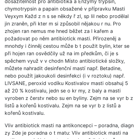
dosažitelnost pro antibiotika a Enzymy trypsin,
chymotrypsin a papain obsažené v přípravku Masti
Veyxym Každ z n s se někdy ř zl, sp lil nebo prodělal
jin zraněn, při kter m si způsobil nějakou r nu. Pro
zhojen ran nemus me hned běžet za l kařem a
požadovat po něm antibiotick masti. Přirozeněj a
mnohdy i činněj cestou může b t použit bylin, kter se
při hojen ran osvědčily už na im předkům, či je s
spěchem využ v v chodn Místo antibiotické složky,
můžete nahradit desinfenční mastí např. Betadine,
nebo použít jakoukoli desinfekci (i v roztoku) např.
LIVSANE, peroxid vodíku Kostivalov masti obsahuj 5
až 20 % kostivalu, jedn se o kr my, z baly a masti
vyroben z čerstv nebo su en byliny. Zejm na se vyr b z
listů a kořenů kostivalu. Zejm na se vyr b z listů a
kořenů kostivalu.
Vliv antibiotick masti na antikoncepci – poradna, diagn
zy Zde je poradna o t matu: Vliv antibiotick masti na