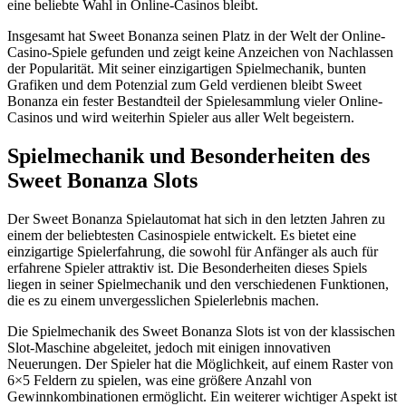
eine beliebte Wahl in Online-Casinos bleibt.
Insgesamt hat Sweet Bonanza seinen Platz in der Welt der Online-
Casino-Spiele gefunden und zeigt keine Anzeichen von Nachlassen
der Popularität. Mit seiner einzigartigen Spielmechanik, bunten
Grafiken und dem Potenzial zum Geld verdienen bleibt Sweet
Bonanza ein fester Bestandteil der Spielesammlung vieler Online-
Casinos und wird weiterhin Spieler aus aller Welt begeistern.
Spielmechanik und Besonderheiten des
Sweet Bonanza Slots
Der Sweet Bonanza Spielautomat hat sich in den letzten Jahren zu
einem der beliebtesten Casinospiele entwickelt. Es bietet eine
einzigartige Spielerfahrung, die sowohl für Anfänger als auch für
erfahrene Spieler attraktiv ist. Die Besonderheiten dieses Spiels
liegen in seiner Spielmechanik und den verschiedenen Funktionen,
die es zu einem unvergesslichen Spielerlebnis machen.
Die Spielmechanik des Sweet Bonanza Slots ist von der klassischen
Slot-Maschine abgeleitet, jedoch mit einigen innovativen
Neuerungen. Der Spieler hat die Möglichkeit, auf einem Raster von
6×5 Feldern zu spielen, was eine größere Anzahl von
Gewinnkombinationen ermöglicht. Ein weiterer wichtiger Aspekt ist