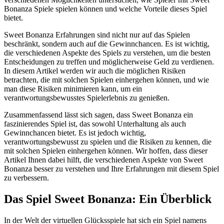
Bonanza Spiele spielen können und welche Vorteile dieses Spiel
bietet.
Sweet Bonanza Erfahrungen sind nicht nur auf das Spielen
beschränkt, sondern auch auf die Gewinnchancen. Es ist wichtig,
die verschiedenen Aspekte des Spiels zu verstehen, um die besten
Entscheidungen zu treffen und möglicherweise Geld zu verdienen.
In diesem Artikel werden wir auch die möglichen Risiken
betrachten, die mit solchen Spielen einhergehen können, und wie
man diese Risiken minimieren kann, um ein
verantwortungsbewusstes Spielerlebnis zu genießen.
Zusammenfassend lässt sich sagen, dass Sweet Bonanza ein
faszinierendes Spiel ist, das sowohl Unterhaltung als auch
Gewinnchancen bietet. Es ist jedoch wichtig,
verantwortungsbewusst zu spielen und die Risiken zu kennen, die
mit solchen Spielen einhergehen können. Wir hoffen, dass dieser
Artikel Ihnen dabei hilft, die verschiedenen Aspekte von Sweet
Bonanza besser zu verstehen und Ihre Erfahrungen mit diesem Spiel
zu verbessern.
Das Spiel Sweet Bonanza: Ein Überblick
In der Welt der virtuellen Glücksspiele hat sich ein Spiel namens