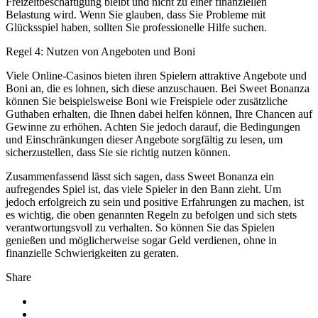
Freizeitbeschäftigung bleibt und nicht zu einer finanziellen
Belastung wird. Wenn Sie glauben, dass Sie Probleme mit
Glücksspiel haben, sollten Sie professionelle Hilfe suchen.
Regel 4: Nutzen von Angeboten und Boni
Viele Online-Casinos bieten ihren Spielern attraktive Angebote und
Boni an, die es lohnen, sich diese anzuschauen. Bei Sweet Bonanza
können Sie beispielsweise Boni wie Freispiele oder zusätzliche
Guthaben erhalten, die Ihnen dabei helfen können, Ihre Chancen auf
Gewinne zu erhöhen. Achten Sie jedoch darauf, die Bedingungen
und Einschränkungen dieser Angebote sorgfältig zu lesen, um
sicherzustellen, dass Sie sie richtig nutzen können.
Zusammenfassend lässt sich sagen, dass Sweet Bonanza ein
aufregendes Spiel ist, das viele Spieler in den Bann zieht. Um
jedoch erfolgreich zu sein und positive Erfahrungen zu machen, ist
es wichtig, die oben genannten Regeln zu befolgen und sich stets
verantwortungsvoll zu verhalten. So können Sie das Spielen
genießen und möglicherweise sogar Geld verdienen, ohne in
finanzielle Schwierigkeiten zu geraten.
Share