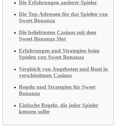
Die Erfahrungen anderer Spieler
Die Top-Adressen für das Spielen von
Sweet Bonanza
Die beliebtesten Casinos mit dem
Sweet Bonanza Slot
Erfahrungen und Strategien beim
Spielen von Sweet Bonanza
Vergleich von Angeboten und Boni in
verschiedenen Casinos
Regeln und Strategien für Sweet
Bonanza
Einfache Regeln, die jeder Spieler
kennen sollte