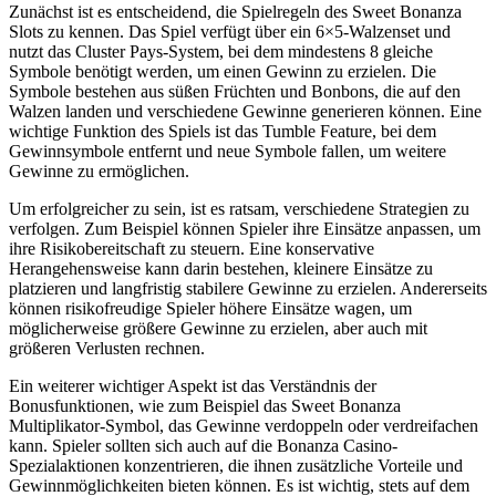
Zunächst ist es entscheidend, die Spielregeln des Sweet Bonanza
Slots zu kennen. Das Spiel verfügt über ein 6×5-Walzenset und
nutzt das Cluster Pays-System, bei dem mindestens 8 gleiche
Symbole benötigt werden, um einen Gewinn zu erzielen. Die
Symbole bestehen aus süßen Früchten und Bonbons, die auf den
Walzen landen und verschiedene Gewinne generieren können. Eine
wichtige Funktion des Spiels ist das Tumble Feature, bei dem
Gewinnsymbole entfernt und neue Symbole fallen, um weitere
Gewinne zu ermöglichen.
Um erfolgreicher zu sein, ist es ratsam, verschiedene Strategien zu
verfolgen. Zum Beispiel können Spieler ihre Einsätze anpassen, um
ihre Risikobereitschaft zu steuern. Eine konservative
Herangehensweise kann darin bestehen, kleinere Einsätze zu
platzieren und langfristig stabilere Gewinne zu erzielen. Andererseits
können risikofreudige Spieler höhere Einsätze wagen, um
möglicherweise größere Gewinne zu erzielen, aber auch mit
größeren Verlusten rechnen.
Ein weiterer wichtiger Aspekt ist das Verständnis der
Bonusfunktionen, wie zum Beispiel das Sweet Bonanza
Multiplikator-Symbol, das Gewinne verdoppeln oder verdreifachen
kann. Spieler sollten sich auch auf die Bonanza Casino-
Spezialaktionen konzentrieren, die ihnen zusätzliche Vorteile und
Gewinnmöglichkeiten bieten können. Es ist wichtig, stets auf dem