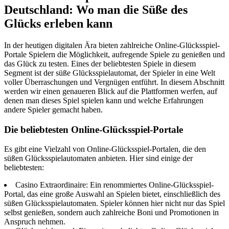
Deutschland: Wo man die Süße des
Glücks erleben kann
In der heutigen digitalen Ära bieten zahlreiche Online-Glücksspiel-
Portale Spielern die Möglichkeit, aufregende Spiele zu genießen und
das Glück zu testen. Eines der beliebtesten Spiele in diesem
Segment ist der süße Glücksspielautomat, der Spieler in eine Welt
voller Überraschungen und Vergnügen entführt. In diesem Abschnitt
werden wir einen genaueren Blick auf die Plattformen werfen, auf
denen man dieses Spiel spielen kann und welche Erfahrungen
andere Spieler gemacht haben.
Die beliebtesten Online-Glücksspiel-Portale
Es gibt eine Vielzahl von Online-Glücksspiel-Portalen, die den
süßen Glücksspielautomaten anbieten. Hier sind einige der
beliebtesten:
Casino Extraordinaire: Ein renommiertes Online-Glücksspiel-
Portal, das eine große Auswahl an Spielen bietet, einschließlich des
süßen Glücksspielautomaten. Spieler können hier nicht nur das Spiel
selbst genießen, sondern auch zahlreiche Boni und Promotionen in
Anspruch nehmen.