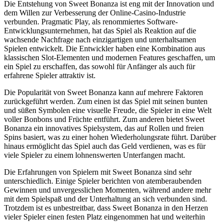
Die Entstehung von Sweet Bonanza ist eng mit der Innovation und
dem Willen zur Verbesserung der Online-Casino-Industrie
verbunden. Pragmatic Play, als renommiertes Software-
Entwicklungsunternehmen, hat das Spiel als Reaktion auf die
wachsende Nachfrage nach einzigartigen und unterhaltsamen
Spielen entwickelt. Die Entwickler haben eine Kombination aus
klassischen Slot-Elementen und modernen Features geschaffen, um
ein Spiel zu erschaffen, das sowohl für Anfänger als auch für
erfahrene Spieler attraktiv ist.
Die Popularität von Sweet Bonanza kann auf mehrere Faktoren
zurückgeführt werden. Zum einen ist das Spiel mit seinen bunten
und süßen Symbolen eine visuelle Freude, die Spieler in eine Welt
voller Bonbons und Früchte entführt. Zum anderen bietet Sweet
Bonanza ein innovatives Spielsystem, das auf Rollen und freien
Spins basiert, was zu einer hohen Wiederholungsrate führt. Darüber
hinaus ermöglicht das Spiel auch das Geld verdienen, was es für
viele Spieler zu einem lohnenswerten Unterfangen macht.
Die Erfahrungen von Spielern mit Sweet Bonanza sind sehr
unterschiedlich. Einige Spieler berichten von atemberaubenden
Gewinnen und unvergesslichen Momenten, während andere mehr
mit dem Spielspaß und der Unterhaltung an sich verbunden sind.
Trotzdem ist es unbestreitbar, dass Sweet Bonanza in den Herzen
vieler Spieler einen festen Platz eingenommen hat und weiterhin