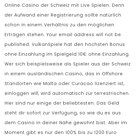
Online Casino der Schweiz mit Live Spielen. Denn
der Aufwand einer Registrierung sollte natürlich
schon in einem Verhältnis zu den möglichen
Erträgen stehen. Your email address will not be
published. VulkanSpiele hat den höchsten Bonus
ohne Einzahlung im Spielgeld 10€ ohne Einzahlung.
Wer sich beispielsweise als Spieler aus der Schweiz
in einem ausländischen Casino, das in Offshore
Standorten wie Malta oder Curacao lizenziert ist,
einloggen will, wird automatisch zur terrestrischen.
Hier sind nur einige der beliebtesten. Das Geld
steht dir sofort zur Verfügung, so wie du es aus
dem Casino in deiner Nähe gewohnt bist. Aber im
Moment gibt es nur den 100% bis zu 1200 Euro