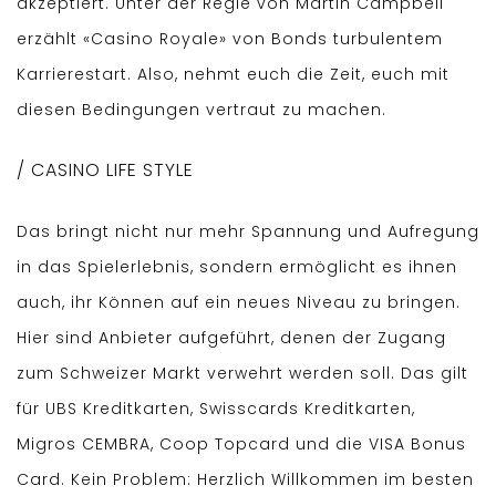
akzeptiert. Unter der Regie von Martin Campbell
erzählt «Casino Royale» von Bonds turbulentem
Karrierestart. Also, nehmt euch die Zeit, euch mit
diesen Bedingungen vertraut zu machen.
/ CASINO LIFE STYLE
Das bringt nicht nur mehr Spannung und Aufregung
in das Spielerlebnis, sondern ermöglicht es ihnen
auch, ihr Können auf ein neues Niveau zu bringen.
Hier sind Anbieter aufgeführt, denen der Zugang
zum Schweizer Markt verwehrt werden soll. Das gilt
für UBS Kreditkarten, Swisscards Kreditkarten,
Migros CEMBRA, Coop Topcard und die VISA Bonus
Card. Kein Problem: Herzlich Willkommen im besten