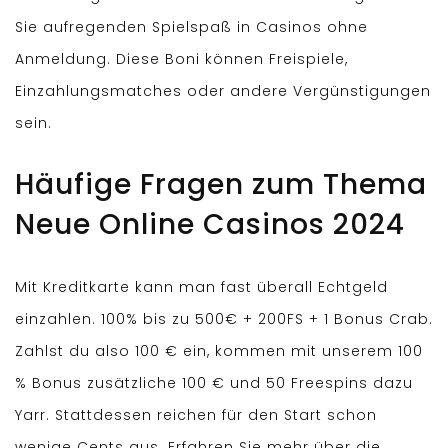
Sie aufregenden Spielspaß in Casinos ohne
Anmeldung. Diese Boni können Freispiele,
Einzahlungsmatches oder andere Vergünstigungen
sein.
Häufige Fragen zum Thema
Neue Online Casinos 2024
Mit Kreditkarte kann man fast überall Echtgeld
einzahlen. 100% bis zu 500€ + 200FS + 1 Bonus Crab.
Zahlst du also 100 € ein, kommen mit unserem 100
% Bonus zusätzliche 100 € und 50 Freespins dazu
Yarr. Stattdessen reichen für den Start schon
wenige Cents aus. Erfahren Sie mehr über die