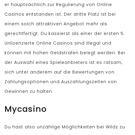
er hauptsächlich zur Regulierung von Online
Casinos entstanden ist. Der dritte Platz ist bei
einem solch attraktiven Angebot mehr als
gerechtfertigt. Du kassierst als einer der ersten 5.
Unlizenzierte Online Casinos sind illegal und
können mit hohen Geldstrafen belegt werden. Bei
der Auswahl eines Spieleanbieters ist es ratsam,
sich unter anderem auf die Bewertungen von
Zahlungsoptionen und Auszahlungszeiten von
Gewinnen zu halten.
Mycasino
Du hast also unzählige Möglichkeiten bei Wildz zu