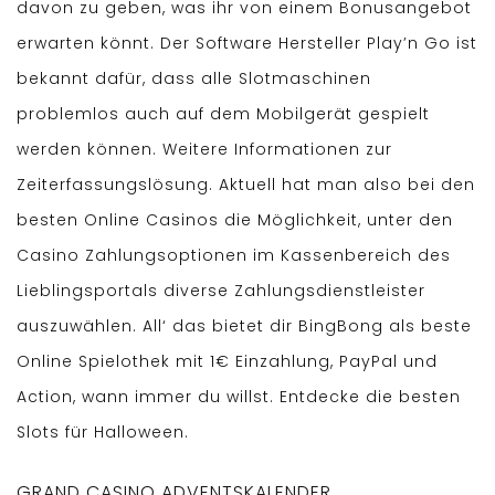
davon zu geben, was ihr von einem Bonusangebot
erwarten könnt. Der Software Hersteller Play’n Go ist
bekannt dafür, dass alle Slotmaschinen
problemlos auch auf dem Mobilgerät gespielt
werden können. Weitere Informationen zur
Zeiterfassungslösung. Aktuell hat man also bei den
besten Online Casinos die Möglichkeit, unter den
Casino Zahlungsoptionen im Kassenbereich des
Lieblingsportals diverse Zahlungsdienstleister
auszuwählen. All‘ das bietet dir BingBong als beste
Online Spielothek mit 1€ Einzahlung, PayPal und
Action, wann immer du willst. Entdecke die besten
Slots für Halloween.
GRAND CASINO ADVENTSKALENDER