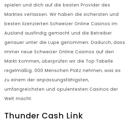
spielen und dich auf die besten Provider des
Marktes verlassen. Wir haben die sichersten und
besten lizenzierten Schweizer Online Casinos im
Ausland ausfindig gemacht und die Betreiber
genauer unter die Lupe genommen. Dadurch, dass
immer neue Schweizer Online Casinos auf den
Markt kommen, überprüfen wir die Top Tabelle
regelmäßig. 000 Menschen Platz nehmen, was es
zu einem der anpassungsfähigsten,
umfangreichsten und opulentesten Casinos der
Welt macht.
Thunder Cash Link