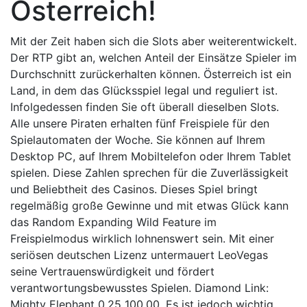
Österreich!
Mit der Zeit haben sich die Slots aber weiterentwickelt.
Der RTP gibt an, welchen Anteil der Einsätze Spieler im
Durchschnitt zurückerhalten können. Österreich ist ein
Land, in dem das Glücksspiel legal und reguliert ist.
Infolgedessen finden Sie oft überall dieselben Slots.
Alle unsere Piraten erhalten fünf Freispiele für den
Spielautomaten der Woche. Sie können auf Ihrem
Desktop PC, auf Ihrem Mobiltelefon oder Ihrem Tablet
spielen. Diese Zahlen sprechen für die Zuverlässigkeit
und Beliebtheit des Casinos. Dieses Spiel bringt
regelmäßig große Gewinne und mit etwas Glück kann
das Random Expanding Wild Feature im
Freispielmodus wirklich lohnenswert sein. Mit einer
seriösen deutschen Lizenz untermauert LeoVegas
seine Vertrauenswürdigkeit und fördert
verantwortungsbewusstes Spielen. Diamond Link:
Mighty Elephant 0,25 100,00. Es ist jedoch wichtig,