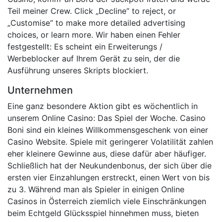
Teil meiner Crew. Click „Decline“ to reject, or
„Customise“ to make more detailed advertising
choices, or learn more. Wir haben einen Fehler
festgestellt: Es scheint ein Erweiterungs /
Werbeblocker auf Ihrem Gerät zu sein, der die
Ausführung unseres Skripts blockiert.
Unternehmen
Eine ganz besondere Aktion gibt es wöchentlich in
unserem Online Casino: Das Spiel der Woche. Casino
Boni sind ein kleines Willkommensgeschenk von einer
Casino Website. Spiele mit geringerer Volatilität zahlen
eher kleinere Gewinne aus, diese dafür aber häufiger.
Schließlich hat der Neukundenbonus, der sich über die
ersten vier Einzahlungen erstreckt, einen Wert von bis
zu 3. Während man als Spieler in einigen Online
Casinos in Österreich ziemlich viele Einschränkungen
beim Echtgeld Glücksspiel hinnehmen muss, bieten