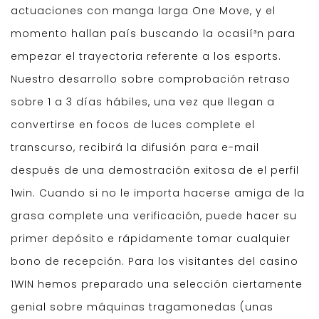
actuaciones con manga larga One Move, y el
momento hallan país buscando la ocasií³n para
empezar el trayectoria referente a los esports.
Nuestro desarrollo sobre comprobación retraso
sobre 1 a 3 días hábiles, una vez que llegan a
convertirse en focos de luces complete el
transcurso, recibirá la difusión para e-mail
después de una demostración exitosa de el perfil
1win. Cuando si no le importa hacerse amiga de la
grasa complete una verificación, puede hacer su
primer depósito e rápidamente tomar cualquier
bono de recepción. Para los visitantes del casino
1WIN hemos preparado una selección ciertamente
genial sobre máquinas tragamonedas (unas