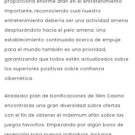
proporciona enorme afán en el entretenimiento
importante, reconociendo cual nuestro
entretenimiento debería ser una actividad amena
desplazándolo hacia el pelo amena. Una
establecimiento continuada acerca de empuje
para el mundo también es una prioridad,
garantizando que todos estén actualizados sobre
los superiores positivas sobre confianza
cibernética.
Alrededor plan de bonificaciones de 1Win Casino
encontrarás una gran diversidad sobre ofertas
con el fin de obtener el máximum afán sobre las
juegos favoritos. Empezando por algún bono de
recepción para nuevos individuos, inclusive