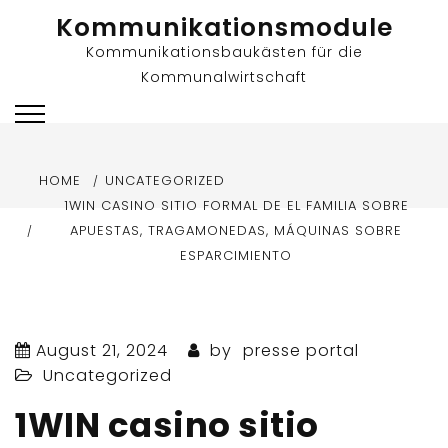
Skip
Kommunikationsmodule
to
Kommunikationsbaukästen für die
content
Kommunalwirtschaft
HOME
UNCATEGORIZED
1WIN CASINO SITIO FORMAL DE EL FAMILIA SOBRE
APUESTAS, TRAGAMONEDAS, MÁQUINAS SOBRE
ESPARCIMIENTO
August 21, 2024
by
presse portal
Uncategorized
1WIN casino sitio