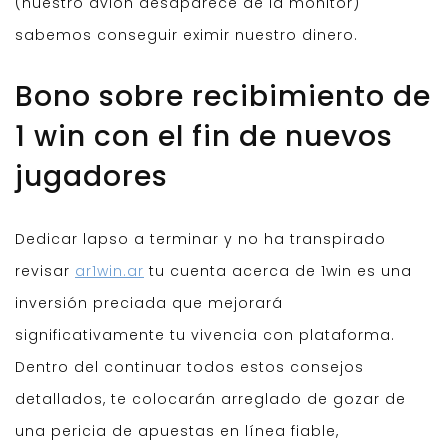
(nuestro avión desaparece de la monitor)
sabemos conseguir eximir nuestro dinero.
Bono sobre recibimiento de
1 win con el fin de nuevos
jugadores
Dedicar lapso a terminar y no ha transpirado
revisar
ar1win.ar
tu cuenta acerca de 1win es una
inversión preciada que mejorará
significativamente tu vivencia con plataforma.
Dentro del continuar todos estos consejos
detallados, te colocarán arreglado de gozar de
una pericia de apuestas en línea fiable,