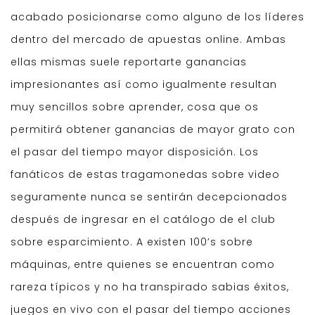
acabado posicionarse como alguno de los líderes
dentro del mercado de apuestas online. Ambas
ellas mismas suele reportarte ganancias
impresionantes así­ como igualmente resultan
muy sencillos sobre aprender, cosa que os
permitirá obtener ganancias de mayor grato con
el pasar del tiempo mayor disposición. Los
fanáticos de estas tragamonedas sobre video
seguramente nunca se sentirán decepcionados
después de ingresar en el catálogo de el club
sobre esparcimiento. A existen 100’s sobre
máquinas, entre quienes se encuentran como
rareza típicos y no ha transpirado sabias éxitos,
juegos en vivo con el pasar del tiempo acciones