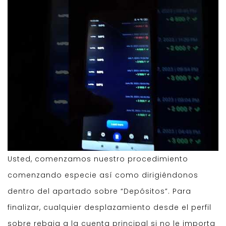
Usted, comenzamos nuestro procedimiento
comenzando especie así­ como dirigiéndonos
dentro del apartado sobre “Depósitos”. Para
finalizar, cualquier desplazamiento desde el perfil
sobre rebaja a la cuenta principal si no le importa