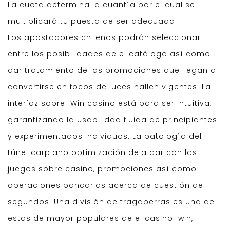
La cuota determina la cuantía por el cual se
multiplicará tu puesta de ser adecuada.
Los apostadores chilenos podrán seleccionar
entre los posibilidades de el catálogo así­ como
dar tratamiento de las promociones que llegan a
convertirse en focos de luces hallen vigentes. La
interfaz sobre 1Win casino está para ser intuitiva,
garantizando la usabilidad fluida de principiantes
y experimentados individuos. La patologí­a del
túnel carpiano optimización deja dar con las
juegos sobre casino, promociones así­ como
operaciones bancarias acerca de cuestión de
segundos. Una división de tragaperras es una de
estas de mayor populares de el casino 1win,